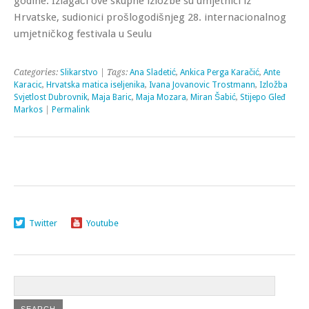
godine. Izlagači ove skupne izložbe su umjetnici iz
Hrvatske, sudionici prošlogodišnjeg 28. internacionalnog
umjetničkog festivala u Seulu
Categories:
Slikarstvo
| Tags:
Ana Sladetić
,
Ankica Perga Karačić
,
Ante
Karacic
,
Hrvatska matica iseljenika
,
Ivana Jovanovic Trostmann
,
Izložba
Svjetlost Dubrovnik
,
Maja Baric
,
Maja Mozara
,
Miran Šabić
,
Stijepo Gleđ
Markos
|
Permalink
Twitter
Youtube