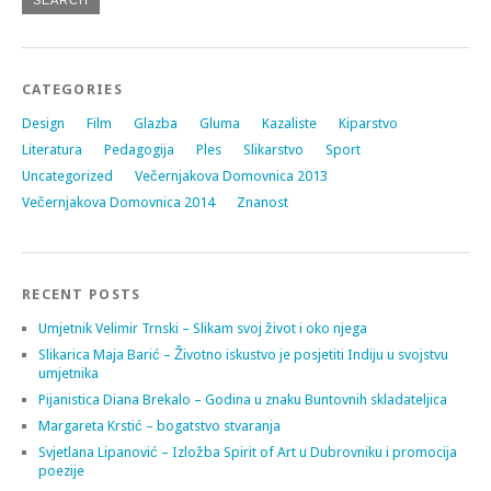
CATEGORIES
Design
Film
Glazba
Gluma
Kazaliste
Kiparstvo
Literatura
Pedagogija
Ples
Slikarstvo
Sport
Uncategorized
Večernjakova Domovnica 2013
Večernjakova Domovnica 2014
Znanost
RECENT POSTS
Umjetnik Velimir Trnski – Slikam svoj život i oko njega
Slikarica Maja Barić – Životno iskustvo je posjetiti Indiju u svojstvu
umjetnika
Pijanistica Diana Brekalo – Godina u znaku Buntovnih skladateljica
Margareta Krstić – bogatstvo stvaranja
Svjetlana Lipanović – Izložba Spirit of Art u Dubrovniku i promocija
poezije