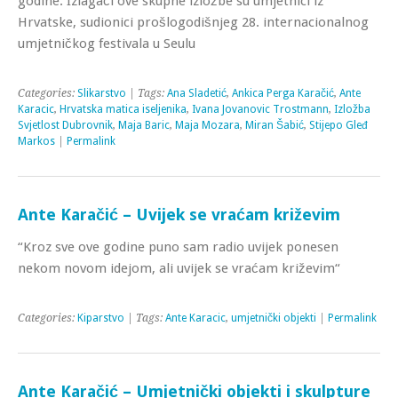
godine. Izlagači ove skupne izložbe su umjetnici iz
Hrvatske, sudionici prošlogodišnjeg 28. internacionalnog
umjetničkog festivala u Seulu
Categories:
Slikarstvo
| Tags:
Ana Sladetić
,
Ankica Perga Karačić
,
Ante
Karacic
,
Hrvatska matica iseljenika
,
Ivana Jovanovic Trostmann
,
Izložba
Svjetlost Dubrovnik
,
Maja Baric
,
Maja Mozara
,
Miran Šabić
,
Stijepo Gleđ
Markos
|
Permalink
Ante Karačić – Uvijek se vraćam križevim
“Kroz sve ove godine puno sam radio uvijek ponesen
nekom novom idejom, ali uvijek se vraćam križevim“
Categories:
Kiparstvo
| Tags:
Ante Karacic
,
umjetnički objekti
|
Permalink
Ante Karačić – Umjetnički objekti i skulpture