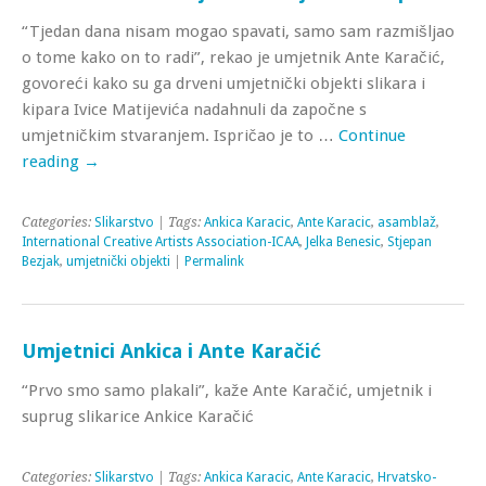
“Tjedan dana nisam mogao spavati, samo sam razmišljao
o tome kako on to radi”, rekao je umjetnik Ante Karačić,
govoreći kako su ga drveni umjetnički objekti slikara i
kipara Ivice Matijevića nadahnuli da započne s
umjetničkim stvaranjem. Ispričao je to …
Continue
reading
→
Categories:
Slikarstvo
| Tags:
Ankica Karacic
,
Ante Karacic
,
asamblaž
,
International Creative Artists Association-ICAA
,
Jelka Benesic
,
Stjepan
Bezjak
,
umjetnički objekti
|
Permalink
Umjetnici Ankica i Ante Karačić
“Prvo smo samo plakali”, kaže Ante Karačić, umjetnik i
suprug slikarice Ankice Karačić
Categories:
Slikarstvo
| Tags:
Ankica Karacic
,
Ante Karacic
,
Hrvatsko-