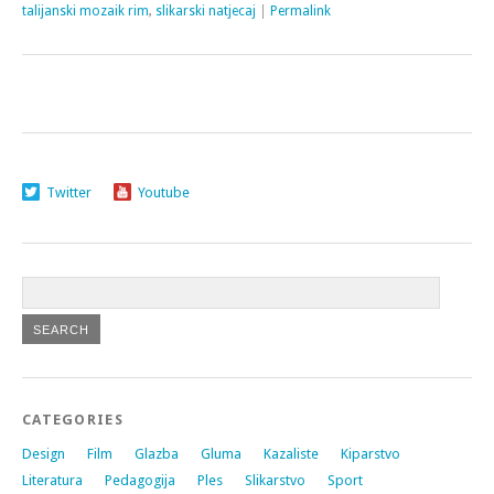
talijanski mozaik rim
,
slikarski natjecaj
|
Permalink
Twitter
Youtube
CATEGORIES
Design
Film
Glazba
Gluma
Kazaliste
Kiparstvo
Literatura
Pedagogija
Ples
Slikarstvo
Sport