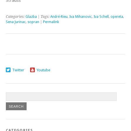
Strauss
Categories:
Glazba
| Tags:
André-Rieu
,
Iva Mihanovic
,
Iva Schell
,
opereta
,
Sena Jurinac
,
sopran
|
Permalink
Twitter
Youtube
CATEGORIES