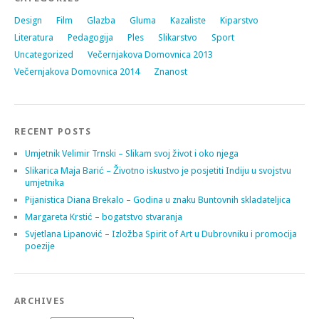
Design
Film
Glazba
Gluma
Kazaliste
Kiparstvo
Literatura
Pedagogija
Ples
Slikarstvo
Sport
Uncategorized
Večernjakova Domovnica 2013
Večernjakova Domovnica 2014
Znanost
RECENT POSTS
Umjetnik Velimir Trnski – Slikam svoj život i oko njega
Slikarica Maja Barić – Životno iskustvo je posjetiti Indiju u svojstvu
umjetnika
Pijanistica Diana Brekalo – Godina u znaku Buntovnih skladateljica
Margareta Krstić – bogatstvo stvaranja
Svjetlana Lipanović – Izložba Spirit of Art u Dubrovniku i promocija
poezije
ARCHIVES