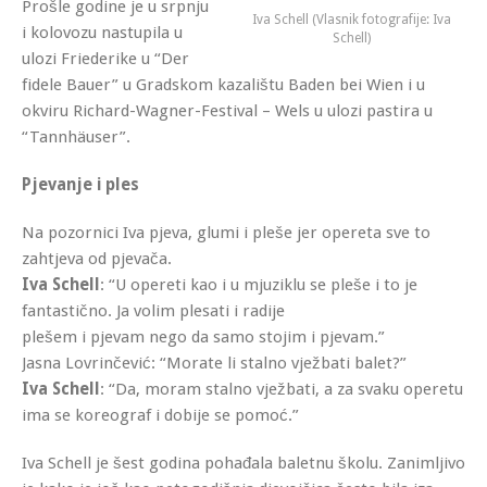
Prošle godine je u srpnju
Iva Schell (Vlasnik fotografije: Iva
i kolovozu nastupila u
Schell)
ulozi Friederike u “Der
fidele Bauer” u Gradskom kazalištu Baden bei Wien i u
okviru Richard-Wagner-Festival – Wels u ulozi pastira u
“Tannhäuser”.
Pjevanje i ples
Na pozornici Iva pjeva, glumi i pleše jer opereta sve to
zahtjeva od pjevača.
Iva Schell
: “U opereti kao i u mjuziklu se pleše i to je
fantastično. Ja volim plesati i radije
plešem i pjevam nego da samo stojim i pjevam.”
Jasna Lovrinčević: “Morate li stalno vježbati balet?”
Iva Schell
: “Da, moram stalno vježbati, a za svaku operetu
ima se koreograf i dobije se pomoć.”
Iva Schell je šest godina pohađala baletnu školu. Zanimljivo