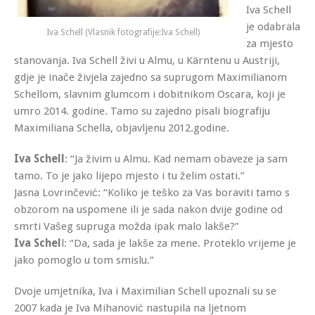
Iva Schell
je odabrala
Iva Schell (Vlasnik fotografije:Iva Schell)
za mjesto
stanovanja. Iva Schell živi u Almu, u Kärntenu u Austriji,
gdje je inače živjela zajedno sa suprugom Maximilianom
Schellom, slavnim glumcom i dobitnikom Oscara, koji je
umro 2014. godine. Tamo su zajedno pisali biografiju
Maximiliana Schella, objavljenu 2012.godine.
Iva Schell
: “Ja živim u Almu. Kad nemam obaveze ja sam
tamo. To je jako lijepo mjesto i tu želim ostati.”
Jasna Lovrinčević: “Koliko je teško za Vas boraviti tamo s
obzorom na uspomene ili je sada nakon dvije godine od
smrti Vašeg supruga možda ipak malo lakše?”
Iva Schel
l: “Da, sada je lakše za mene. Proteklo vrijeme je
jako pomoglo u tom smislu.”
Dvoje umjetnika, Iva i Maximilian Schell upoznali su se
2007 kada je Iva Mihanović nastupila na ljetnom