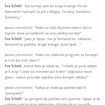
Iva Schell
: “Na turneji sam do kraja travnja. Pored
Njemačke nastupit ću još u Belgiji, Turskoj, Danskoj i
Švedskoj.”
Jasna Lovrinčević: “Kakvi su Vaši dojmovi nakon skoro
mjesec dana provedenih na ovoj velikoj turnej?”
Iva Schell
: “Jako je lijepo. Sve je fantastično, zabavno,
fantastična publika, drage kolege, puno ljudi…”
Jasna Lovrinčević: “Kako ste odabrali program za turneju?
Je li to bio Vaš izbor?”
Iva Schell
: André-Rieu je odabrao. Trebalo je prvo vidjeti
je li arija “Liebe Du Himmel auf Erden” odgovara mom
glasu i nakon prorade zajedno smo donijeli odluku?”
Jasna Lovrinčević: “Kakva je reakcija publike kad Vi
nastupate?”
Iva Schell
: “Ja vjerujem da publika voli operete i lijepe arije
i imam osjećaj da je zadovoljna. Mislim da joj se sviđa.