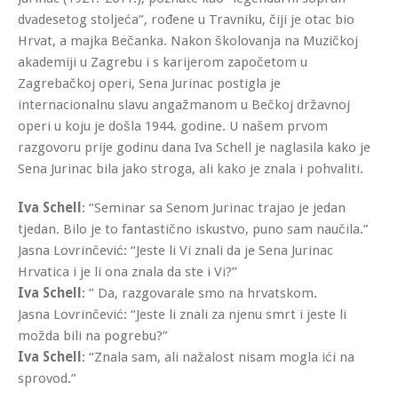
dvadesetog stoljeća”, rođene u Travniku, čiji je otac bio
Hrvat, a majka Bečanka. Nakon školovanja na Muzičkoj
akademiji u Zagrebu i s karijerom započetom u
Zagrebačkoj operi, Sena Jurinac postigla je
internacionalnu slavu angažmanom u Bečkoj državnoj
operi u koju je došla 1944. godine. U našem prvom
razgovoru prije godinu dana Iva Schell je naglasila kako je
Sena Jurinac bila jako stroga, ali kako je znala i pohvaliti.
Iva Schell
: “Seminar sa Senom Jurinac trajao je jedan
tjedan. Bilo je to fantastično iskustvo, puno sam naučila.”
Jasna Lovrinčević: “Jeste li Vi znali da je Sena Jurinac
Hrvatica i je li ona znala da ste i Vi?”
Iva Schell
: ” Da, razgovarale smo na hrvatskom.
Jasna Lovrinčević: “Jeste li znali za njenu smrt i jeste li
možda bili na pogrebu?”
Iva Schell
: “Znala sam, ali nažalost nisam mogla ići na
sprovod.”