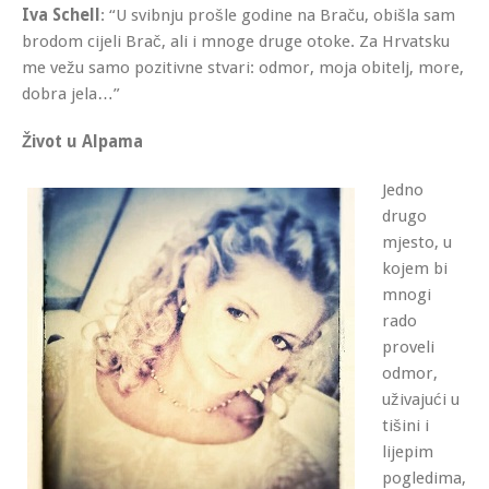
Iva Schell
: “U svibnju prošle godine na Braču, obišla sam
brodom cijeli Brač, ali i mnoge druge otoke. Za Hrvatsku
me vežu samo pozitivne stvari: odmor, moja obitelj, more,
dobra jela…”
Život u Alpama
Jedno
drugo
mjesto, u
kojem bi
mnogi
rado
proveli
odmor,
uživajući u
tišini i
lijepim
pogledima,