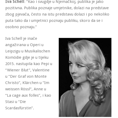
Iva Schell
: “Kao i svugdje u Njemačkoj, publika je jako
pozitivna. Publika poznaje umjetnike, dolazi na predstave
zbog pjevača, često na istu predstavu dolazi i po nekoliko
puta tako da i umjetnici poznaju publiku, skoro da se i
osobno poznaju.”
Iva Schell je inače
angažirana u Operi u
Leipzigu u Musikalischen
Komödie gdje je u tijeku
2015. nastupila kao Pepi u
“Wiener Blut”, Valentine
u “Der Graf von Monte
Christo”, Klärchen u “Im
weissen Rössl”, Anne u
“La cage aux folles”, i kao
Stasi u “Die
Scardasfürstin”.