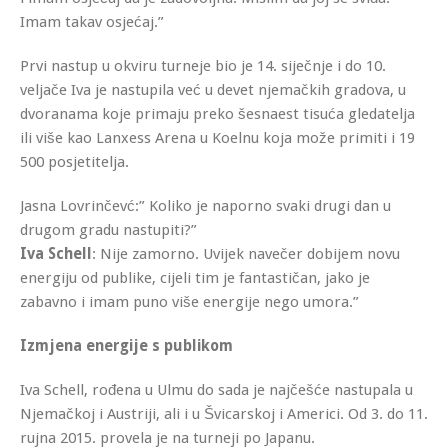
Imam takav osjećaj.”
Prvi nastup u okviru turneje bio je 14. siječnje i do 10.
veljače Iva je nastupila već u devet njemačkih gradova, u
dvoranama koje primaju preko šesnaest tisuća gledatelja
ili više kao Lanxess Arena u Koelnu koja može primiti i 19
500 posjetitelja.
Jasna Lovrinčevć:” Koliko je naporno svaki drugi dan u
drugom gradu nastupiti?”
Iva Schell
: Nije zamorno. Uvijek navečer dobijem novu
energiju od publike, cijeli tim je fantastičan, jako je
zabavno i imam puno više energije nego umora.”
Izmjena energije s publikom
Iva Schell, rođena u Ulmu do sada je najčešće nastupala u
Njemačkoj i Austriji, ali i u Švicarskoj i Americi. Od 3. do 11.
rujna 2015. provela je na turneji po Japanu.