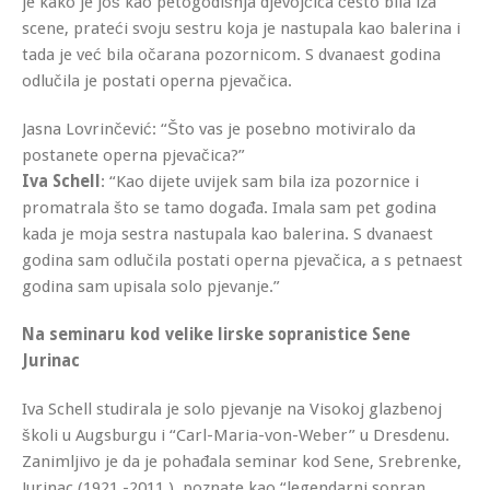
je kako je još kao petogodišnja djevojčica često bila iza
scene, prateći svoju sestru koja je nastupala kao balerina i
tada je već bila očarana pozornicom. S dvanaest godina
odlučila je postati operna pjevačica.
Jasna Lovrinčević: “Što vas je posebno motiviralo da
postanete operna pjevačica?”
Iva Schell
: “Kao dijete uvijek sam bila iza pozornice i
promatrala što se tamo događa. Imala sam pet godina
kada je moja sestra nastupala kao balerina. S dvanaest
godina sam odlučila postati operna pjevačica, a s petnaest
godina sam upisala solo pjevanje.”
Na seminaru kod velike lirske sopranistice Sene
Jurinac
Iva Schell studirala je solo pjevanje na Visokoj glazbenoj
školi u Augsburgu i “Carl-Maria-von-Weber” u Dresdenu.
Zanimljivo je da je pohađala seminar kod Sene, Srebrenke,
Jurinac (1921.-2011.), poznate kao “legendarni sopran