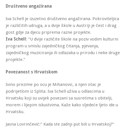
Društveno angažirana
Iva Schell je izuzetno društveno angažirana. Pokroviteljica
je različitih udruga, a u dvije škole u Austriji je čest i drag
gost gdje za djecu priprema razne projekte.
Iva Schell
: “U dvije različite škole na poziv vodim kulturni
program u smislu zajedničkog čitanja, pjevanja,
zajedničkog muziciranja ili odlazaka u prirodu i neke druge
projekte.”
Povezanost s Hrvatskom
Ivino prezime po ocu je Mihanovic, a njen otac je
podrijetlom iz Splita. Iva Schell uživa u odlascima u
Hrvatsku koji su uvijek povezani sa susretima s obitelji,
morem i lijepim iskustvima. Kaže kako sljedeće ljeto ide u
Hrvatsku.
Jasna Lovrinčević:” Kada ste zadnji put bili u Hrvatskoj?”