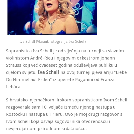
Iva Schell (Vlasnik fotografije: Iva Schell)
Sopranistica Iva Schell je od siječnja na turneji sa slavnim
violinistom André-Rieu i njegovim orkestrom Johann
Strauss
koji već dvadeset godina oduševljava publiku u
cijelom svijetu.
Iva Schell
na ovoj turneji pjeva ariju “Liebe
Du Himmel auf Erden” iz operete Paganini od Franza
Lehára.
S hrvatsko-njemačkom lirskom sopranisticom Ivom Schell
razgovarala sam 10. veljače između njenog nastupa u
Rostocku i nastupa u Trieru. Ovo je moj drugi razgovor s
Ivom Schell koja osvaja sugovornika otvorenošću i
nevjerojatnom prirodnom srdačnošću.