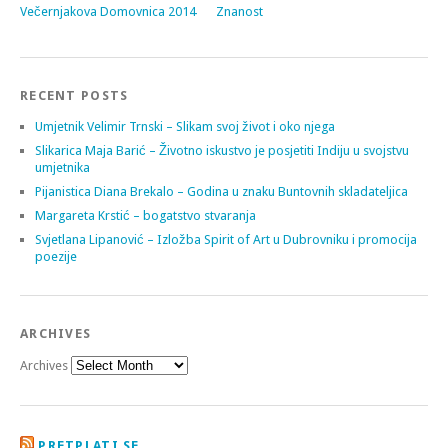
Večernjakova Domovnica 2014
Znanost
RECENT POSTS
Umjetnik Velimir Trnski – Slikam svoj život i oko njega
Slikarica Maja Barić – Životno iskustvo je posjetiti Indiju u svojstvu
umjetnika
Pijanistica Diana Brekalo – Godina u znaku Buntovnih skladateljica
Margareta Krstić – bogatstvo stvaranja
Svjetlana Lipanović – Izložba Spirit of Art u Dubrovniku i promocija
poezije
ARCHIVES
Archives
PRETPLATI SE