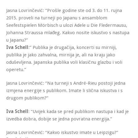
Jasna Lovrinčević: “Prošle godine ste od 3. do 11. rujna
2015. proveli na turneji po Japanu s ansamblom
Seefestspielen Mörbisch u ulozi Adele u Die Fledermausu,
Johanna Straussa mlađeg. Kakvo nosite iskustvo s nastupa
u Japanu?”
Iva Schell
:” Publika je drugačija, koncerti su mirniji,
publika je jako zahvalna, mirnija je, ali na kraju jako
oduševljena. Japanska publika voli klasičnu glazbu i voli
operetu.”
Jasna Lovrinčević: “Na turneji s André-Rieu postoji jedna
izmjena energije s publikom. Imate li slična iskustva i s
drugom publikom?”
Iva Schell
: “Uvijek kada se pred publikom nastupa i kad je
izvedba dobra, dobije se jedna povratna energija.”
Jasna Lovrinčević: “Kakvo iskustvo imate u Leipzigu?”