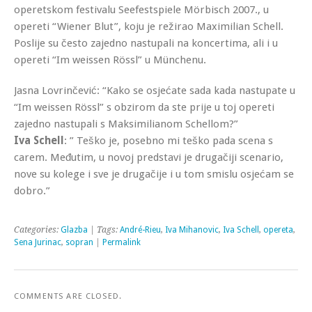
operetskom festivalu Seefestspiele Mörbisch 2007., u
opereti “Wiener Blut”, koju je režirao Maximilian Schell.
Poslije su često zajedno nastupali na koncertima, ali i u
opereti “Im weissen Rössl” u Münchenu.
Jasna Lovrinčević: “Kako se osjećate sada kada nastupate u
“Im weissen Rössl” s obzirom da ste prije u toj opereti
zajedno nastupali s Maksimilianom Schellom?”
Iva Schell
: ” Teško je, posebno mi teško pada scena s
carem. Međutim, u novoj predstavi je drugačiji scenario,
nove su kolege i sve je drugačije i u tom smislu osjećam se
dobro.”
Categories:
Glazba
| Tags:
André-Rieu
,
Iva Mihanovic
,
Iva Schell
,
opereta
,
Sena Jurinac
,
sopran
|
Permalink
COMMENTS ARE CLOSED.