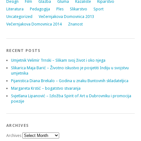
Design
Film
Glazba
Gluma
Kazaliste
Kiparstvo
Literatura
Pedagogija
Ples
Slikarstvo
Sport
Uncategorized
Večernjakova Domovnica 2013
Večernjakova Domovnica 2014
Znanost
RECENT POSTS
Umjetnik Velimir Trnski – Slikam svoj život i oko njega
Slikarica Maja Barić – Životno iskustvo je posjetiti Indiju u svojstvu
umjetnika
Pijanistica Diana Brekalo – Godina u znaku Buntovnih skladateljica
Margareta Krstić – bogatstvo stvaranja
Svjetlana Lipanović – Izložba Spirit of Art u Dubrovniku i promocija
poezije
ARCHIVES
Archives