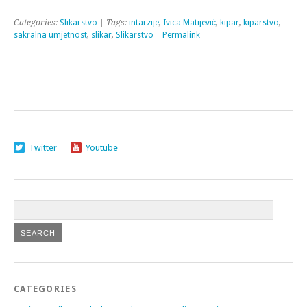
Categories:
Slikarstvo
| Tags:
intarzije
,
Ivica Matijević
,
kipar
,
kiparstvo
,
sakralna umjetnost
,
slikar
,
Slikarstvo
|
Permalink
Twitter
Youtube
CATEGORIES