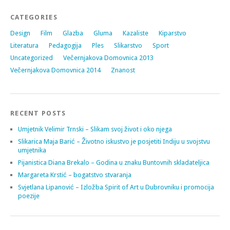
CATEGORIES
Design
Film
Glazba
Gluma
Kazaliste
Kiparstvo
Literatura
Pedagogija
Ples
Slikarstvo
Sport
Uncategorized
Večernjakova Domovnica 2013
Večernjakova Domovnica 2014
Znanost
RECENT POSTS
Umjetnik Velimir Trnski – Slikam svoj život i oko njega
Slikarica Maja Barić – Životno iskustvo je posjetiti Indiju u svojstvu
umjetnika
Pijanistica Diana Brekalo – Godina u znaku Buntovnih skladateljica
Margareta Krstić – bogatstvo stvaranja
Svjetlana Lipanović – Izložba Spirit of Art u Dubrovniku i promocija
poezije