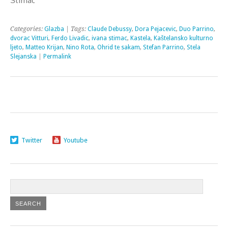
Štimac
Categories:
Glazba
| Tags:
Claude Debussy
,
Dora Pejacevic
,
Duo Parrino
,
dvorac Vitturi
,
Ferdo Livadic
,
ivana stimac
,
Kastela
,
Kaštelansko kulturno
ljeto
,
Matteo Krijan
,
Nino Rota
,
Ohrid te sakam
,
Stefan Parrino
,
Stela
Slejanska
|
Permalink
Twitter
Youtube