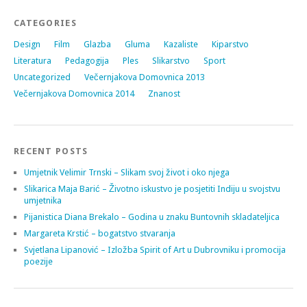
CATEGORIES
Design
Film
Glazba
Gluma
Kazaliste
Kiparstvo
Literatura
Pedagogija
Ples
Slikarstvo
Sport
Uncategorized
Večernjakova Domovnica 2013
Večernjakova Domovnica 2014
Znanost
RECENT POSTS
Umjetnik Velimir Trnski – Slikam svoj život i oko njega
Slikarica Maja Barić – Životno iskustvo je posjetiti Indiju u svojstvu
umjetnika
Pijanistica Diana Brekalo – Godina u znaku Buntovnih skladateljica
Margareta Krstić – bogatstvo stvaranja
Svjetlana Lipanović – Izložba Spirit of Art u Dubrovniku i promocija
poezije