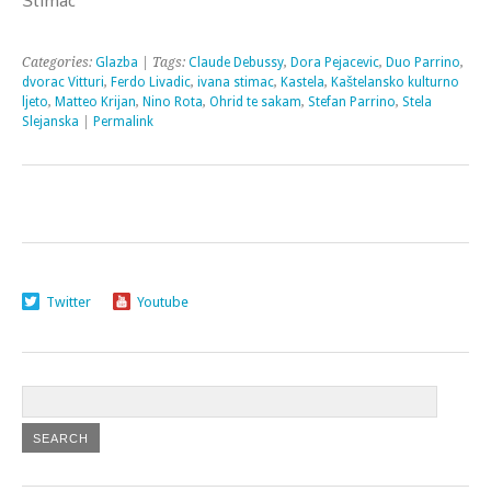
Štimac
Categories:
Glazba
| Tags:
Claude Debussy
,
Dora Pejacevic
,
Duo Parrino
,
dvorac Vitturi
,
Ferdo Livadic
,
ivana stimac
,
Kastela
,
Kaštelansko kulturno
ljeto
,
Matteo Krijan
,
Nino Rota
,
Ohrid te sakam
,
Stefan Parrino
,
Stela
Slejanska
|
Permalink
Twitter
Youtube