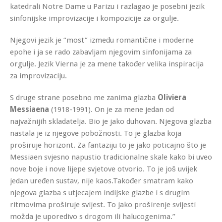
katedrali Notre Dame u Parizu i razlagao je posebni jezik
sinfonijske improvizacije i kompozicije za orgulje.
Njegovi jezik je “most” između romantične i moderne
epohe i ja se rado zabavljam njegovim sinfonijama za
orgulje. Jezik Vierna je za mene također velika inspiracija
za improvizaciju.
S druge strane posebno me zanima glazba
Oliviera
Messiaena
(1918-1991). On je za mene jedan od
najvažnijih skladatelja. Bio je jako duhovan. Njegova glazba
nastala je iz njegove pobožnosti. To je glazba koja
proširuje horizont. Za fantaziju to je jako poticajno što je
Messiaen svjesno napustio tradicionalne skale kako bi uveo
nove boje i nove lijepe svjetove otvorio. To je još uvijek
jedan uređen sustav, nije kaos.Također smatram kako
njegova glazba s utjecajem indijske glazbe i s drugim
ritmovima proširuje svijest. To jako proširenje svijesti
možda je uporedivo s drogom ili halucogenima.”