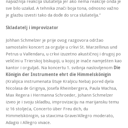
najvažnija reakcija slušatelja jer ako nema reakcije onda je
sve bilo uzalud. A tehnika znači boja tona, odnosno važno
je glazbu izvesti tako da dođe do srca slušatelja.”
Skladatelj i improvizator
Johhan Schmelzer je prije ovog razgovora održao
samostalni koncert za orgulje u crkvi St. Marzellinus und
Petrus u Vallendaru, u crkvi izuzetno akustičnoj i drugoj po
veličini u Trierskoj biskupiji, u kojoj je inače namješten kao
kantor i orguljaš. Na koncertu 1. svibnja naslovljenom
Die
Königin der Instrumente ehrt die Himmelskönigin
(Kralijica instrumenata štuje Kraljicu Neba) pored djela
Nicolasa de Grignya, Josefa Rheinbergera, Paula Wachsa,
Max Regera i Hermanna Schroeder, Johann Schmelzer
izveo je i svoju skladbu, improvizaciju na marijansku temu
iz 16 stoljeća, Concerto über Freu dich, du
Himmelskönigin, sa stavcima Grave/Allegro moderato,
Adagio i Allegro vivace.