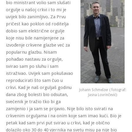
bio ministrant volio sam slušati
orgulje u našoj crkvi i to mi je
uvijek bilo zanimljivo. Za Prvu
pričest kao poklon od roditelja
dobio sam električne orgulje
koje nisu bile namijenjene za
izvođenje crkvene glazbe već za
popularnu glazbu. Nisam
pohađao nastavu za orgulje,
svirao sam po sluhu i sam
istraživao. Uvijek sam pokušavao
reproducirati što sam čuo u
crkvi. Kad je naš orguljaš godinu
Johann Schmelzer ( fotograf:
dana zbog bolesti bio odsutan,
Jasna Lovrinčević)
svećenik je tražio tko bi ga
zamijenio i ja sam se prijavio. Nije bilo isto svirati na
crkvenim orguljama i na onim koje sam imao kući. Bio je
petak kad sam prvi put svirao u crkvi, kad je obično
dolazilo oko 30 do 40 vjernika na svetu misu pa nije bio