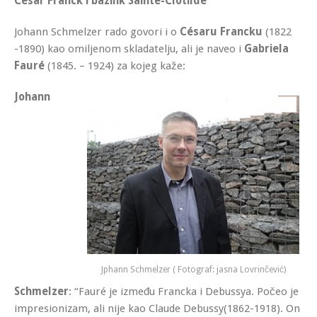
César Franck i bazilik Sainte-Clotilde
Johann Schmelzer rado govori i o
Césaru Francku
(1822
-1890) kao omiljenom skladatelju, ali je naveo i
Gabriela
Fauré
(1845. – 1924) za kojeg kaže:
Johann
Jphann Schmelzer ( Fotograf: jasna Lovrinčević)
Schmelzer
: “Fauré je između Francka i Debussya. Počeo je
impresionizam, ali nije kao Claude Debussy(1862-1918). On