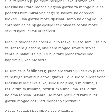
Ovaj fenomen je po mom mišljenju jako izražen kod
Messiaena i zato možda njegova glazba za mnoge nije na
početku komunikativna nego se nailaze na određenu
blokadu. Ova glazba može djelovati samo na onog koji je
spreman da na njega djeluje i tek onda ta osoba može
otkriti njenu pravu vrijednost.
Meni je također na početku bilo teško, ali što sam više bio
zauzet tom glazbom, više sam mogao shvatiti što se
zapravo nalazi iza nje. To nije tako jednostavno kao
naprimjer, kod Mozarta.
Mislim da je
Schönberg
, puno apstraktniji i daleko je teže
za nekoga shvatiti njegovu glazbu. To je skoro hipotetično.
Messiaeni već slika slike, slike u bojama, s mirisima, s
različitim zvukovima, različitim šumovima, različitim
bojama tonova. Slušatelj se mora potruditi kako bi tu
glazbu mogao doživjeti, odnosno spoznati.”