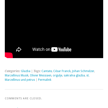
Categories:
Glazba
| Tags:
Cantate
,
César Franck
,
Johan Schmelzer
,
Marzellinus Musik
,
Olivier Messiaen
,
orgulje
,
sakralna glazba
,
st.
Marzellinus und petrus
|
Permalink
COMMENTS ARE CLOSED.