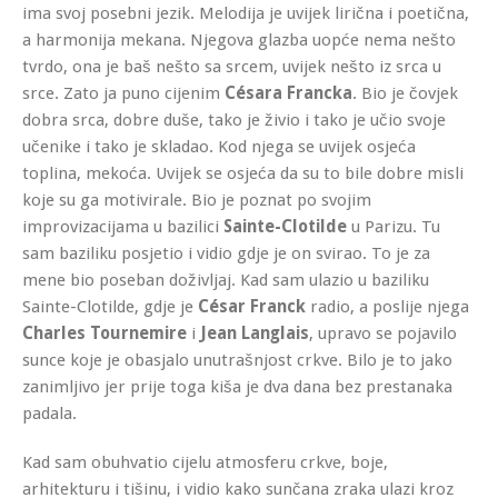
ima svoj posebni jezik. Melodija je uvijek lirična i poetična,
a harmonija mekana. Njegova glazba uopće nema nešto
tvrdo, ona je baš nešto sa srcem, uvijek nešto iz srca u
srce. Zato ja puno cijenim
Césara Francka
. Bio je čovjek
dobra srca, dobre duše, tako je živio i tako je učio svoje
učenike i tako je skladao. Kod njega se uvijek osjeća
toplina, mekoća. Uvijek se osjeća da su to bile dobre misli
koje su ga motivirale. Bio je poznat po svojim
improvizacijama u bazilici
Sainte-Clotilde
u Parizu. Tu
sam baziliku posjetio i vidio gdje je on svirao. To je za
mene bio poseban doživljaj. Kad sam ulazio u baziliku
Sainte-Clotilde, gdje je
César Franck
radio, a poslije njega
Charles Tournemire
i
Jean Langlais
, upravo se pojavilo
sunce koje je obasjalo unutrašnjost crkve. Bilo je to jako
zanimljivo jer prije toga kiša je dva dana bez prestanaka
padala.
Kad sam obuhvatio cijelu atmosferu crkve, boje,
arhitekturu i tišinu, i vidio kako sunčana zraka ulazi kroz