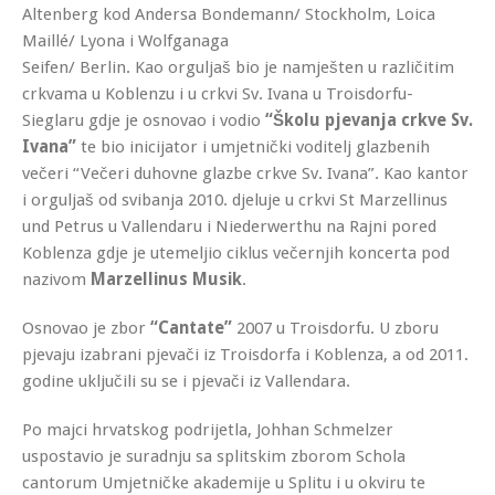
Altenberg kod Andersa Bondemann/ Stockholm, Loica
Maillé/ Lyona i Wolfganaga
Seifen/ Berlin. Kao orguljaš bio je namješten u različitim
crkvama u Koblenzu i u crkvi Sv. Ivana u Troisdorfu-
Sieglaru gdje je osnovao i vodio
“Školu pjevanja crkve Sv.
Ivana”
te bio inicijator i umjetnički voditelj glazbenih
večeri “Večeri duhovne glazbe crkve Sv. Ivana”. Kao kantor
i orguljaš od svibanja 2010. djeluje u crkvi St Marzellinus
und Petrus u Vallendaru i Niederwerthu na Rajni pored
Koblenza gdje je utemeljio ciklus večernjih koncerta pod
nazivom
Marzellinus Musik
.
Osnovao je zbor
“Cantate”
2007 u Troisdorfu. U zboru
pjevaju izabrani pjevači iz Troisdorfa i Koblenza, a od 2011.
godine uključili su se i pjevači iz Vallendara.
Po majci hrvatskog podrijetla, Johhan Schmelzer
uspostavio je suradnju sa splitskim zborom Schola
cantorum Umjetničke akademije u Splitu i u okviru te