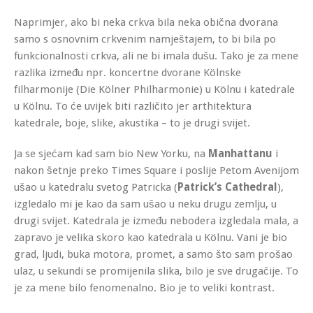
Naprimjer, ako bi neka crkva bila neka obična dvorana
samo s osnovnim crkvenim namještajem, to bi bila po
funkcionalnosti crkva, ali ne bi imala dušu. Tako je za mene
razlika između npr. koncertne dvorane Kölnske
filharmonije (Die Kölner Philharmonie) u Kölnu i katedrale
u Kölnu. To će uvijek biti različito jer arthitektura
katedrale, boje, slike, akustika – to je drugi svijet.
Ja se sjećam kad sam bio New Yorku, na
Manhattanu
i
nakon šetnje preko Times Square i poslije Petom Avenijom
ušao u katedralu svetog Patricka (
Patrick’s Cathedral
),
izgledalo mi je kao da sam ušao u neku drugu zemlju, u
drugi svijet. Katedrala je između nebodera izgledala mala, a
zapravo je velika skoro kao katedrala u Kölnu. Vani je bio
grad, ljudi, buka motora, promet, a samo što sam prošao
ulaz, u sekundi se promijenila slika, bilo je sve drugačije. To
je za mene bilo fenomenalno. Bio je to veliki kontrast.