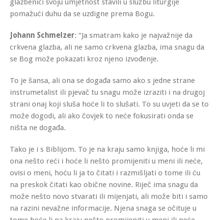
glazbenici svoju umjetnost stavili u službu liturgije
pomažući duhu da se uzdigne prema Bogu.
Johann Schmelzer
: “Ja smatram kako je najvažnije da
crkvena glazba, ali ne samo crkvena glazba, ima snagu da
se Bog može pokazati kroz njeno izvođenje.
To je šansa, ali ona se događa samo ako s jedne strane
instrumetalist ili pjevač tu snagu može izraziti i na drugoj
strani onaj koji sluša hoće li to slušati. To su uvjeti da se to
može dogodi, ali ako čovjek to neće fokusirati onda se
ništa ne događa.
Tako je i s Biblijom. To je na kraju samo knjiga, hoće li mi
ona nešto reći i hoće li nešto promijeniti u meni ili neće,
ovisi o meni, hoću li ja to čitati i razmišljati o tome ili ću
na preskok čitati kao obične novine. Riječ ima snagu da
može nešto novo stvarati ili mijenjati, ali može biti i samo
na razini nevažne informacije. Njena snaga se očituje u
tome hoće li na kraju nešto promijeniti u meni ili neće.