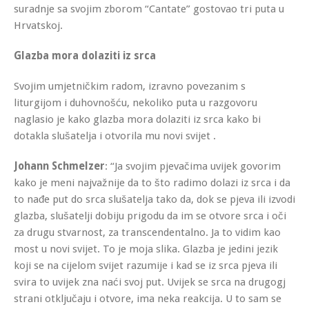
suradnje sa svojim zborom “Cantate” gostovao tri puta u
Hrvatskoj.
Glazba mora dolaziti iz srca
Svojim umjetničkim radom, izravno povezanim s
liturgijom i duhovnošću, nekoliko puta u razgovoru
naglasio je kako glazba mora dolaziti iz srca kako bi
dotakla slušatelja i otvorila mu novi svijet .
Johann Schmelzer
: “Ja svojim pjevačima uvijek govorim
kako je meni najvažnije da to što radimo dolazi iz srca i da
to nađe put do srca slušatelja tako da, dok se pjeva ili izvodi
glazba, slušatelji dobiju prigodu da im se otvore srca i oči
za drugu stvarnost, za transcendentalno. Ja to vidim kao
most u novi svijet. To je moja slika. Glazba je jedini jezik
koji se na cijelom svijet razumije i kad se iz srca pjeva ili
svira to uvijek zna naći svoj put. Uvijek se srca na drugogj
strani otključaju i otvore, ima neka reakcija. U to sam se