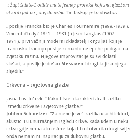
u Župi Sainte-Clotilde imate jednog proroka koji zna glazbom
Taj biskup je to shvatio.
otvoriti put do gore, do neba.
I poslije Francka bio je Charles Tournemire (1898.-1939.),
Vincent d’Indy ( 1851. – 1931.) i Jean Langlais (1907. –
1991.), prvi važniji moderni skladatelj i orguljaš koji je
francusku tradiciju poslije romantične epohe podigao na
svjetsku razinu. Njegove improvizacije su svi dolazili
slušati, a poslije je došao
Messiaen
i drugi koji su njega
slijedili.”
Crkvena – svjetovna glazba
Jasna Lovrinčević:” Kako biste okarakterizirali razliku
između crkvene i svjetovne glazbe?”
Johhan Schmelzer
: “Za mene je već razlika u arhitekturi,
akustici i u unutrašnjem izgledu crkve. Kada uđem u neku
crkvu gdje nema atmosfere koja bi mi otvorila drugi svijet
onda nemam ni inspiraciju za duhovnu glazbu.