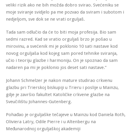
veliki rizik ako ne bih možda dobro svirao. Svećeniku se
moje sviranje svidjelo pa me pozvao da sviram i subotom i
nedjeljom, sve dok se ne vrati orguljaš.
Tada sam odlučio da će to biti moja profesija. Bio sam
sedmi razred. Kad se vratio orguljaš brzo je pošao u
mirovinu, a svećenik mi je poklonio 10 sati nastave kod
novog orguljaša kod kojeg sam pored tehnike sviranja,
učio i teoriju glazbe i harmoniju. On je spoznao da sam
nadaren pa mi je poklonio jos deset sati nastave.”
Johann Schmelzer je nakon mature studirao crkvenu
glazbu pri Trierskoj biskupiji u Trieru i poslije u Mainzu,
gdje je završio fakultet Katoličke crkvene glazbe na
Sveučilištu Johannes-Gutenberg.
Pohađao je orguljaške tečajeve u Mainzu kod Daniela Roth,
Oliviera Latry, Odile Pierre i u Altenbergu na
Međunarodnoj orguljaškoj akademiji