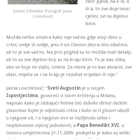
zbor pjeva, na e ili, o
ili a, to sve doprinosi
Johann Schmelzer (Fotograf: Jasna
cjelini, svi su dijelovi
Lovrinčević)
bitni.
Možda netko smatra kako nije važno gdje stoji zbor u
crkvi, ovdje ili ondje, jesu li svi članovi zbora isto obučeni,
ali to je sve važno. Na prvi pogled su to možda mali detalji,
ali to su sve dijelovi koji su na kraju bitni. To je kao slika,
ako se boje ne slažu, smeta. Za mene je to kao akvarel, sve
ulazi, miješa se i na kraju je rezultat vrijedan ili nije.”
Jasna Lovrinčević: “
Sveti Augustin
je u svojim
Ispovijestima
, govoreći o svom krštenju u Milanu,
napisao kako je slušajući himne bio
duboko dirnut slatkim
glasovima kojim je odjekivala crkva i kako su ti glasovi ulazili
njegove
i,
njegovo
u
uš
i u
srce se razlijevala istina i
, a
Papa Benedikt XVI
. u
rasplamsavao osjećaj pobožnosti
Govoru umjetnicima 21.11.2009. podsjetio je kako su veliki