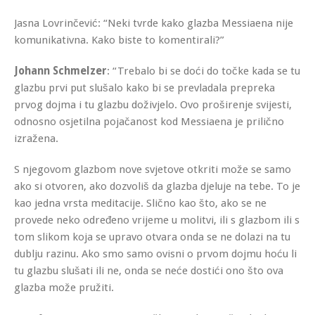
Jasna Lovrinčević: “Neki tvrde kako glazba Messiaena nije
komunikativna. Kako biste to komentirali?”
Johann Schmelzer
: “Trebalo bi se doći do točke kada se tu
glazbu prvi put slušalo kako bi se prevladala prepreka
prvog dojma i tu glazbu doživjelo. Ovo proširenje svijesti,
odnosno osjetilna pojačanost kod Messiaena je prilično
izražena.
S njegovom glazbom nove svjetove otkriti može se samo
ako si otvoren, ako dozvoliš da glazba djeluje na tebe. To je
kao jedna vrsta meditacije. Slično kao što, ako se ne
provede neko određeno vrijeme u molitvi, ili s glazbom ili s
tom slikom koja se upravo otvara onda se ne dolazi na tu
dublju razinu. Ako smo samo ovisni o prvom dojmu hoću li
tu glazbu slušati ili ne, onda se neće dostići ono što ova
glazba može pružiti.