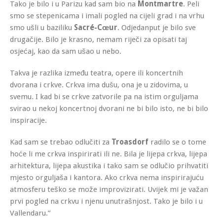
Tako je bilo i u Parizu kad sam bio na
Montmartre
. Peli
smo se stepenicama i imali pogled na cijeli grad i na vrhu
smo ušli u baziliku
Sacré-Cœur
. Odjedanput je bilo sve
drugačije. Bilo je krasno, nemam riječi za opisati taj
osjećaj, kao da sam ušao u nebo.
Takva je razlika između teatra, opere ili koncertnih
dvorana i crkve. Crkva ima dušu, ona je u zidovima, u
svemu. I kad bi se crkve zatvorile pa na istim orguljama
svirao u nekoj koncertnoj dvorani ne bi bilo isto, ne bi bilo
inspiracije.
Kad sam se trebao odlučiti za
Troasdorf
radilo se o tome
hoće li me crkva inspirirati ili ne. Bila je lijepa crkva, lijepa
arhitektura, lijepa akustika i tako sam se odlučio prihvatiti
mjesto orguljaša i kantora. Ako crkva nema inspirirajuću
atmosferu teško se može improvizirati. Uvijek mi je važan
prvi pogled na crkvu i njenu unutrašnjost. Tako je bilo i u
Vallendaru.”