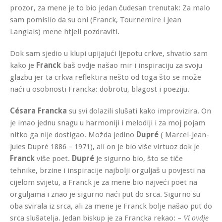
prozor, za mene je to bio jedan čudesan trenutak: Za malo
sam pomislio da su oni (Franck, Tournemire i Jean
Langlais) mene htjeli pozdraviti.
Dok sam sjedio u klupi upijajući ljepotu crkve, shvatio sam
kako je
Franck
baš ovdje našao mir i inspiraciju za svoju
glazbu jer ta crkva reflektira nešto od toga što se može
naći u osobnosti Francka: dobrotu, blagost i poeziju.
Césara Francka
su svi dolazili slušati kako improvizira. On
je imao jednu snagu u harmoniji i melodiji i za moj pojam
nitko ga nije dostigao. Možda jedino
Dupré
( Marcel-Jean-
Jules Dupré 1886 – 1971), ali on je bio više virtuoz dok je
Franck
više poet.
Dupré
je sigurno bio, što se tiče
tehnike, brzine i inspiracije najbolji orguljaš u povjesti na
cijelom svijetu, a Franck je za mene bio najveći poet na
orguljama i znao je sigurno naći put do srca. Sigurno su
oba svirala iz srca, ali za mene je Franck bolje našao put do
srca slušatelja. Jedan biskup je za Francka rekao: –
Vi ovdje