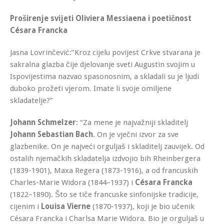
Proširenje svijeti Oliviera Messiaena i poetičnost
Césara Francka
Jasna Lovrinčević:”Kroz cijelu povijest Crkve stvarana je
sakralna glazba čije djelovanje sveti Augustin svojim u
Ispovijestima nazvao spasonosnim, a skladali su je ljudi
duboko prožeti vjerom. Imate li svoje omiljene
skladatelje?”
Johann Schmelzer
: “Za mene je najvažniji skladitelj
Johann Sebastian Bach
. On je vječni izvor za sve
glazbenike. On je najveći orguljaš i skladitelj zauvijek. Od
ostalih njemačkih skladatelja izdvojio bih Rheinbergera
(1839-1901), Maxa Regera (1873-1916), a od francuskih
Charles-Marie Widora (1844–1937) i
Césara Francka
(1822–1890). Što se tiče francuske sinfonijske tradicije,
cijenim i
Louisa Vierne
(1870-1937), koji je bio učenik
Césara Francka i Charlsa Marie Widora. Bio je orguljaš u