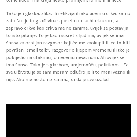
Tako je i glazba, slika, ili relikvija ili ako uđem u crkvu samo
zato što je to građevina s posebnom arhitekturom, a
zapravo crkva kao crkva me ne zanima, uvijek se postavlja
to isto pitanje. To je kao i susret s ljudima; uvijek se ima
šansa za ozbiljan razgovor koji će me zaokupit ili će to biti
površan “small talk”, razgovor o lijepom vremenu ili tko je
pobijedio na utakmici, o nečemu nevažnom. Ali uvijek se
ima šansa. Tako je s glazbom, umjetnošču, politikom…Za
sve u životu ja se sam moram odlučiti je li to meni važno ili
nije. Ako me nešto ne zanima, onda je sve uzalud.