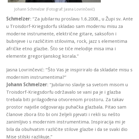
Johann Schmelzer (Fotograf: Jasna Lovrinčević)
Schmelzer
: “Za jubilarnu proslavu 1.6.2008., u Župi sv. Ante
u Troisdorf-Kriegsdorfu skladao sam modernu misu za
moderne instrumente, električne gitare, saksofon i
bubnjeve i u različitim stilovima, rock, jazz s elementima
afričke etno glazbe. Što se tiče melodije misa ima i
elemente gregorijanskog korala.”
Jasna Lovrinčević: “Što Vas je inspiriralo da skladate misu s
modernim instrumentima?”
Johann Schmelzer
: “Jubilarno slavlje sa svetom misom u
Troisdorf-Kriegsdorfu održavalo se vani pa je i glazba
trebala biti prilagođena otvorenom prostoru. Za takav
prostor najviše odgovaraju puhačka glazbala. Pitao sam
članove zbora što bi oni željeli pjevati i rekli su nešto
zanimljivo s modernim instrumentima. Inspiracija mi je
bila da obuhvatim različite stilove glazbe i da se svaki dio
Mise stilski razlikuje.”