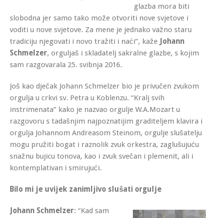
glazba mora biti
slobodna jer samo tako može otvoriti nove svjetove i
voditi u nove svjetove. Za mene je jednako važno staru
tradiciju njegovati i novo tražiti i naći”, kaže
Johann
Schmelzer
, orguljaš i skladatelj sakralne glazbe, s kojim
sam razgovarala 25. svibnja 2016.
Još kao dječak Johann Schmelzer bio je privučen zvukom
orgulja u crkvi sv. Petra u Koblenzu. “Kralj svih
instrimenata” kako je nazvao orgulje W.A.Mozart u
razgovoru s tadašnjim najpoznatijim graditeljem klavira i
orgulja Johannom Andreasom Steinom, orgulje slušatelju
mogu pružiti bogat i raznolik zvuk orkestra, zaglušujuću
snažnu bujicu tonova, kao i zvuk svečan i plemenit, ali i
kontemplativan i smirujući.
Bilo mi je uvijek zanimljivo slušati orgulje
Johann Schmelzer
: “Kad sam