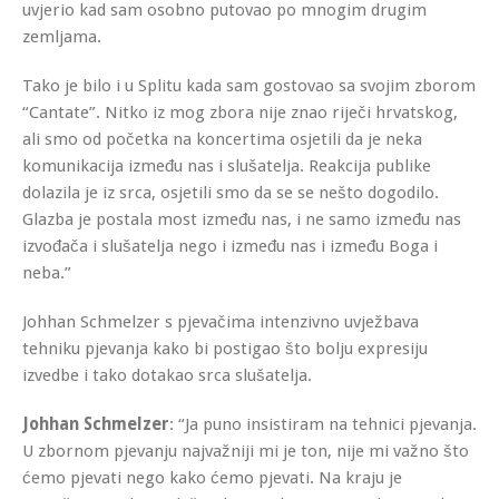
uvjerio kad sam osobno putovao po mnogim drugim
zemljama.
Tako je bilo i u Splitu kada sam gostovao sa svojim zborom
“Cantate”. Nitko iz mog zbora nije znao riječi hrvatskog,
ali smo od početka na koncertima osjetili da je neka
komunikacija između nas i slušatelja. Reakcija publike
dolazila je iz srca, osjetili smo da se se nešto dogodilo.
Glazba je postala most između nas, i ne samo između nas
izvođača i slušatelja nego i između nas i između Boga i
neba.”
Johhan Schmelzer s pjevačima intenzivno uvježbava
tehniku pjevanja kako bi postigao što bolju expresiju
izvedbe i tako dotakao srca slušatelja.
Johhan Schmelzer
: “Ja puno insistiram na tehnici pjevanja.
U zbornom pjevanju najvažniji mi je ton, nije mi važno što
ćemo pjevati nego kako ćemo pjevati. Na kraju je