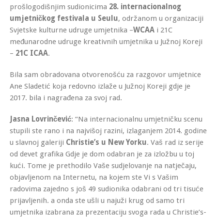
prošlogodišnjim sudionicima
28. internacionalnog
umjetničkog festivala u Seulu
, održanom u organizaciji
Svjetske kulturne udruge umjetnika –
WCAA
i 21C
međunarodne udruge kreativnih umjetnika u Južnoj Koreji
–
21C ICAA
.
Bila sam obradovana otvorenošću za razgovor umjetnice
Ane Sladetić koja redovno izlaže u Južnoj Koreji gdje je
2017. bila i nagrađena za svoj rad.
Jasna Lovrinčević
: “Na internacionalnu umjetničku scenu
stupili ste rano i na najvišoj razini, izlaganjem 2014. godine
u slavnoj galeriji
Christie’s u New Yorku
. Vaš rad iz serije
od devet grafika Gdje je dom odabran je za izložbu u toj
kući. Tome je prethodilo Vaše sudjelovanje na natječaju,
objavljenom na Internetu, na kojem ste Vi s Vašim
radovima zajedno s još 49 sudionika odabrani od tri tisuće
prijavljenih. a onda ste ušli u najuži krug od samo tri
umjetnika izabrana za prezentaciju svoga rada u Christie’s-