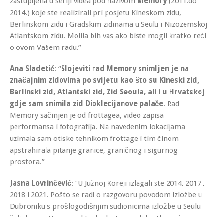
zastupljena u seriji videa pod nazivom
Memory
(2011.do
2014.) koje ste realizirali pri posjetu Kineskom zidu,
Berlinskom zidu i Gradskim zidinama u Seulu i Nizozemskoj
Atlantskom zidu. Molila bih vas ako biste mogli kratko reći
o ovom Vašem radu.”
Ana Sladetić
: “
Slojeviti rad Memory snimljen je na
značajnim zidovima po svijetu kao što su Kineski zid,
Berlinski zid, Atlantski zid, Zid Seoula, ali i u Hrvatskoj
gdje sam snimila zid
Dioklecijanove palače
. Rad
Memory sačinjen je od frottagea, video zapisa
performansa i fotografija. Na navedenim lokacijama
uzimala sam otiske tehnikom frottage i tim činom
apstrahirala pitanje granice, graničnog i sigurnog
prostora.”
Jasna Lovrinčević
: “U Južnoj Koreji izlagali ste 2014, 2017 ,
2018 i 2021. Pošto se radi o razgovoru povodom izložbe u
Dubroniku s prošlogodišnjim sudionicima izložbe u Seulu