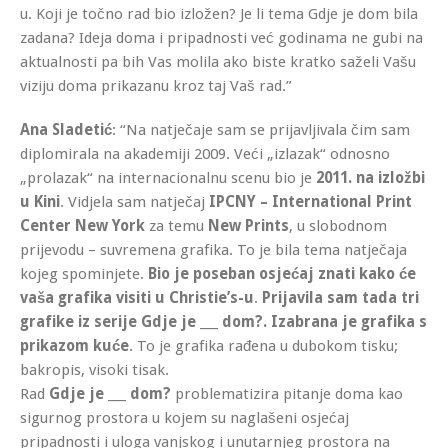
u. Koji je točno rad bio izložen? Je li tema Gdje je dom bila
zadana? Ideja doma i pripadnosti već godinama ne gubi na
aktualnosti pa bih Vas molila ako biste kratko saželi Vašu
viziju doma prikazanu kroz taj Vaš rad.”
Ana Sladetić
: “Na natječaje sam se prijavljivala čim sam
diplomirala na akademiji 2009. Veći „izlazak“ odnosno
„prolazak“ na internacionalnu scenu bio je
2011. na izložbi
u Kini
. Vidjela sam natječaj
IPCNY – International Print
Center New York
za temu
New Prints
, u slobodnom
prijevodu – suvremena grafika. To je bila tema natječaja
kojeg spominjete.
Bio je poseban osjećaj znati kako će
vaša grafika visiti u Christie’s-u
.
Prijavila sam tada tri
grafike iz serije Gdje je ___ dom?. Izabrana je grafika s
prikazom kuće
. To je grafika rađena u dubokom tisku;
bakropis, visoki tisak.
Rad
Gdje je ___ dom?
problematizira pitanje doma kao
sigurnog prostora u kojem su naglašeni osjećaj
pripadnosti i uloga vanjskog i unutarnjeg prostora na