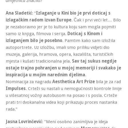
umjetnicu značilo?”
Ana Sladetić
: “
Izlaganje u Kini bio je prvi doticaj s
izlagačkim radom izvan Europe
. Čak i prvi veći let… Bilo
je nezaboravno jer je to kultura koju sam mogla pojmiti
samo iz knjiga, filmova i serija.
Doticaj s Kinom i
izlaganjem bilo je posebno
. Pamtim kako sam izložila
autoportrete. Uz izložbu, imali smo priliku vidjeti dio
muzeja, galerija, hramova, opera, kazališta, turističkih
mjesta i kušati tradicionalna jela.
Sav taj sukus negdje
ostaje trajno pohranjen u mojoj memoriji i svakako je
inspiracija u mojim narednim djelima
.
Nominacija za nagradu
Aesthetica Art Prize
bila je za rad
Impulses
. Crteži su nastali u nemogućnosti kontrole linije
u višesatnoj vožnji autobusom na posao i s posla. Crteže
prati tri dvokanalna videa koji prikazuju proces nastanka
rada.”
Jasna Lovrinčević
: “Meni osobno zanimljiva je ideja