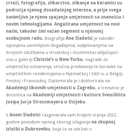
crteži, fotografije, slikarstvo, slikanje na keramici su
područja njenog dosadašnjeg interesa, a prije svega
zanimljivo je njeno
spajanje umjetnosti sa znanošću i
novim tehnologijama
.
Angažirana umjetnost
na novi
način, također čini važan segment u njenomj
osebujnom radu.
Biografija
Ane Sladetić
je također
ispunjena zanimljivim događajima; sudjelovanjima na
brojnim izložbama u Hrvatskoj i inozemstvu uključujući
onu u galeriji
Christie’s u New Yorku
, nagrade za
umjetnička ostvarenja, stručna predavanja te boravke na
umjetničkim rezidencijama u Njemačkoj i SAD-u, u Belgiji,
Finskoj i Francuskoj. Diplomirala je i doktorirala na
Akademiji likovnih umjetnosti u Zagrebu
, a trenutno je
docentica na
Akademiji umjetnosti i kulture Sveučilišta
Josipa Jurja Strossmayera u Osijeku
.
S
Anom Sladetić
razgovarala sam krajem srpnja 2022.
godine povodom njenog skorog izlaganja
na skupnoj
izložbi u Dubrovniku
, koja će se održati s