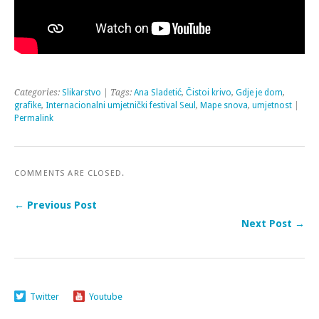
Categories:
Slikarstvo
| Tags:
Ana Sladetić
,
Čistoi krivo
,
Gdje je dom
,
grafike
,
Internacionalni umjetnički festival Seul
,
Mape snova
,
umjetnost
|
Permalink
COMMENTS ARE CLOSED.
← Previous Post
Next Post →
Twitter
Youtube