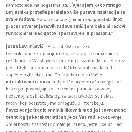
samostojeće, na nogarima itd…
Vjerujem kako mnogo
umjetnika proteže paralelno više puteva inspiracije za
svoje radove.
Na prve radove gledam kao početak.
Kroz
proces stvaranja novih radova smišljam kako bi radovi
funkcionirali kao gotovi i postavljeni u prostoru
.”
Jasna Lovrinčević
: “Vaš rad
s
Čisto i krivo
termokromatskom bojom, koji se vezuje uz umjetničku
rezidenciju u Wiesbadenu, izuzetno je zanimljiv, posebno za
posjetitelje, jer oni moraju uložiti osobni trud kako bi
uopće mogli vidjeti rad. To je jedan u nizu Vaših
interaktivnih radova
koji potiče promatrača na igru, ali
kroz igru postavljaju se i određena pitanja. Na Vašoj
nedavnoj izložbi
također se nalaze
Izolirana prisutnost
radovi koji posjetiteljima omogućuju interakciju.
Povezivanje tradicionalnih likovnih medija i suvremene
tehnologije karakterističan je za Vaš rad
. Povezivanje
umjetnosti i znanosti pomalo je i trend. Jeste li se pri radu
sretali s poteškoćom održanja težišta na estetskom