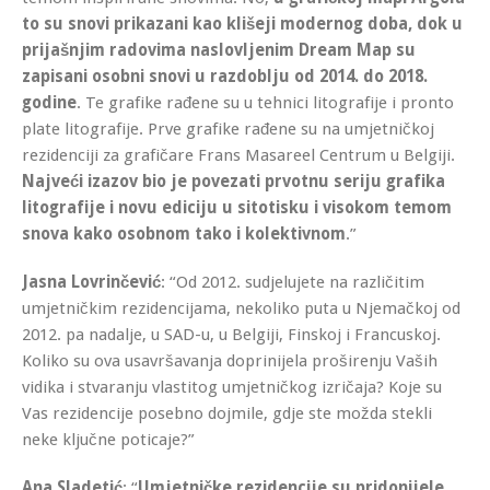
to su snovi prikazani kao klišeji modernog doba, dok u
prijašnjim radovima naslovljenim Dream Map su
zapisani osobni snovi u razdoblju od 2014. do 2018.
godine
. Te grafike rađene su u tehnici litografije i pronto
plate litografije. Prve grafike rađene su na umjetničkoj
rezidenciji za grafičare Frans Masareel Centrum u Belgiji.
Najveći izazov bio je povezati prvotnu seriju grafika
litografije i novu ediciju u sitotisku i visokom temom
snova kako osobnom tako i kolektivnom
.”
Jasna Lovrinčević
: “Od 2012. sudjelujete na različitim
umjetničkim rezidencijama, nekoliko puta u Njemačkoj od
2012. pa nadalje, u SAD-u, u Belgiji, Finskoj i Francuskoj.
Koliko su ova usavršavanja doprinijela proširenju Vaših
vidika i stvaranju vlastitog umjetničkog izričaja? Koje su
Vas rezidencije posebno dojmile, gdje ste možda stekli
neke ključne poticaje?”
Ana Sladetić
: “
Umjetničke rezidencije su pridonijele