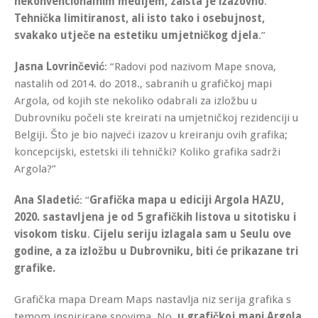
nekonvencionalnim medijem, zaista je izazovno
.
Tehnička limitiranost, ali isto tako i osebujnost,
svakako utječe na estetiku umjetničkog djela
.”
Jasna Lovrinčević
: “Radovi pod nazivom Mape snova,
nastalih od 2014. do 2018., sabranih u grafičkoj mapi
Argola, od kojih ste nekoliko odabrali za izložbu u
Dubrovniku počeli ste kreirati na umjetničkoj rezidenciji u
Belgiji. Što je bio najveći izazov u kreiranju ovih grafika;
koncepcijski, estetski ili tehnički? Koliko grafika sadrži
Argola?”
Ana Sladetić
: “
Grafička mapa u ediciji Argola HAZU,
2020. sastavljena je od 5 grafičkih listova u sitotisku i
visokom tisku
.
Cijelu seriju izlagala sam u Seulu ove
godine, a za izložbu u Dubrovniku, biti će prikazane tri
grafike.
Grafička mapa Dream Maps nastavlja niz serija grafika s
temom inspirirane snovima. No,
u grafičkoj mapi Argola