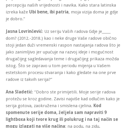
percepciju naših vrijednosti i navika. Kako stara latinska
izreka kaže
Ubi bene, ibi patria
, moja vizija doma je gdje
je dobro.”
Jasna Lovrinčević
: Uz seriju Vaših radova Gdje je_____
dom? (2012.-2018.) kao i neke druge Vaše radove obično
stoji jedan duži vremenski raspon nastajanja radova što je
jako zanimljivo jer upućuje na razvoj ideje i mogućnost
drugačijeg sagledavanja teme i drugačijeg prikaza možda
istog. Što se zapravo u tom periodu mijenja u Vašem
estetskom procesu stvaranja i kako gledate na one prve
radove iz takvih serija?”
Ana Sladetić
: “Dobro ste primijetili. Moje serije radova
protežu se kroz godine. Zavisi najviše kad odlučim kako je
serija gotova, zaokružena i smislena cjelina.
Kod
spomenute serije doma, željela sam napraviti 9
lightboxa koji tvore krug ili polukrug i na taj način se
mogu izlagati na više načina
: na podu, na zidu,