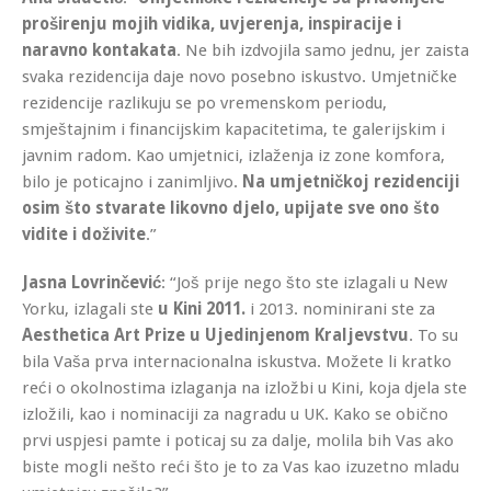
proširenju mojih vidika, uvjerenja, inspiracije i
naravno kontakata
. Ne bih izdvojila samo jednu, jer zaista
svaka rezidencija daje novo posebno iskustvo. Umjetničke
rezidencije razlikuju se po vremenskom periodu,
smještajnim i financijskim kapacitetima, te galerijskim i
javnim radom. Kao umjetnici, izlaženja iz zone komfora,
bilo je poticajno i zanimljivo.
Na umjetničkoj rezidenciji
osim što stvarate likovno djelo, upijate sve ono što
vidite i doživite
.”
Jasna Lovrinčević
: “Još prije nego što ste izlagali u New
Yorku, izlagali ste
u Kini 2011.
i 2013. nominirani ste za
Aesthetica Art Prize u Ujedinjenom Kraljevstvu
. To su
bila Vaša prva internacionalna iskustva. Možete li kratko
reći o okolnostima izlaganja na izložbi u Kini, koja djela ste
izložili, kao i nominaciji za nagradu u UK. Kako se obično
prvi uspjesi pamte i poticaj su za dalje, molila bih Vas ako
biste mogli nešto reći što je to za Vas kao izuzetno mladu