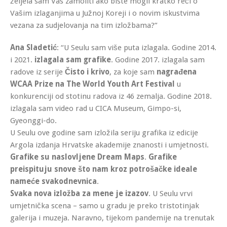
željela sam Vas zamoliti ako biste mogli kratko reći o
Vašim izlaganjima u Južnoj Koreji i o novim iskustvima
vezana za sudjelovanja na tim izložbama?”
Ana Sladetić
: “U Seulu sam više puta izlagala. Godine 2014.
i 2021.
izlagala sam grafike
. Godine 2017. izlagala sam
radove iz serije
Čisto i krivo
, za koje sam
nagrađena
WCAA Prize na The World Youth Art Festival
u
konkurenciji od stotinu radova iz 46 zemalja. Godine 2018.
izlagala sam video rad u CICA Museum, Gimpo-si,
Gyeonggi-do.
U Seulu ove godine sam izložila seriju grafika iz edicije
Argola izdanja Hrvatske akademije znanosti i umjetnosti.
Grafike su naslovljene Dream Maps
.
Grafike
preispituju snove što nam kroz potrošačke ideale
nameće svakodnevnica
.
Svaka nova izložba za mene je izazov
. U Seulu vrvi
umjetnička scena – samo u gradu je preko tristotinjak
galerija i muzeja. Naravno, tijekom pandemije na trenutak