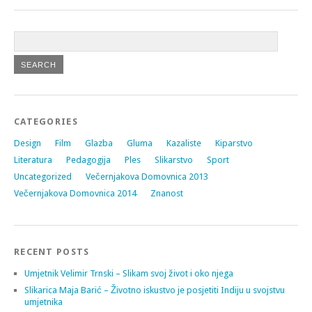
CATEGORIES
Design
Film
Glazba
Gluma
Kazaliste
Kiparstvo
Literatura
Pedagogija
Ples
Slikarstvo
Sport
Uncategorized
Večernjakova Domovnica 2013
Večernjakova Domovnica 2014
Znanost
RECENT POSTS
Umjetnik Velimir Trnski – Slikam svoj život i oko njega
Slikarica Maja Barić – Životno iskustvo je posjetiti Indiju u svojstvu
umjetnika