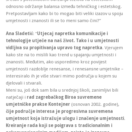
odnosno održanje balansa između tehničkog i estetskog.
Pretpostavljam kako bi to mogao biti veliki izazov u spoju
umjetnosti i znanosti ili se to meni samo čini?”
Ana Sladetić
: “
Utjecaj napretka komunikacije i
tehnologije utječe na naš život. Tako i u umjetnosti
vidljiva su propitivanja upravo tog napretka
. Vjerujem
kako ste na to mislili kao trend u spajanju umjetnosti i
znanosti. Međutim, ako usporedimo kroz povijest
umjetnosti razdoblje renesanse, i renesansne umjetnike –
interesiralo ih je više stvari mimo područja u kojem su
djelovali i stvarali.
Meni su, još dok sam bila u srednjoj školi, zanimljivi bili
natječaji i
rad zagrebačkog Biroa suvremene
umjetničke prakse
Kontejner
(osnovan 2002. godine),
čije područje interesa je progresivna suvremena
umjetnost koja istražuje ulogu i značenje umjetnosti
.
Kreiranje rada koji se poigrava s tradicionalnim i