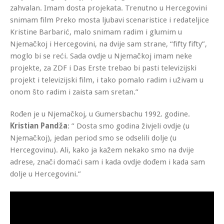
zahvalan. Imam dosta projekata. Trenutno u Hercegovini
snimam film Preko mosta ljubavi scenaristice i redateljice
Kristine Barbarić, malo snimam radim i glumim u
Njemačkoj i Hercegovini, na dvije sam strane, “fifty fifty”,
moglo bi se reći. Sada ovdje u Njemačkoj imam neke
projekte, za ZDF i Das Erste trebao bi pasti televizijski
projekt i televizijski film, i tako pomalo radim i uživam u
onom što radim i zaista sam sretan.”
Rođen je u Njemačkoj, u Gumersbachu 1992. godine.
Kristian Pandža
: ” Dosta smo godina živjeli ovdje (u
Njemačkoj), jedan period smo se odselili dolje (u
Hercegovinu). Ali, kako ja kažem nekako smo na dvije
adrese, znači domaći sam i kada ovdje dođem i kada sam
dolje u Hercegovini.”