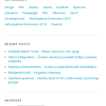
Design
Film
Glazba
Gluma
Kazaliste
Kiparstvo
Literatura
Pedagogija
Ples
Slikarstvo
Sport
Uncategorized
Večernjakova Domovnica 2013
Večernjakova Domovnica 2014
Znanost
RECENT POSTS
Umjetnik Velimir Trnski – Slikam svoj život i oko njega
Slikarica Maja Barić – Životno iskustvo je posjetiti Indiju u svojstvu
umjetnika
Pijanistica Diana Brekalo – Godina u znaku Buntovnih skladateljica
Margareta Krstić – bogatstvo stvaranja
Svjetlana Lipanović – Izložba Spirit of Art u Dubrovniku i promocija
poezije
ARCHIVES