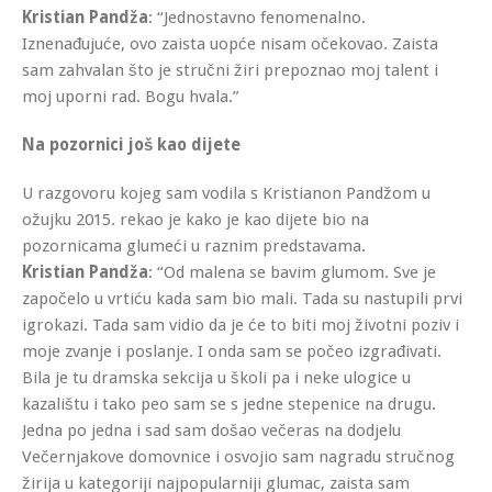
Kristian Pandža
: “Jednostavno fenomenalno.
Iznenađujuće, ovo zaista uopće nisam očekovao. Zaista
sam zahvalan što je stručni žiri prepoznao moj talent i
moj uporni rad. Bogu hvala.”
Na pozornici još kao dijete
U razgovoru kojeg sam vodila s Kristianon Pandžom u
ožujku 2015. rekao je kako je kao dijete bio na
pozornicama glumeći u raznim predstavama.
Kristian Pandža
: “Od malena se bavim glumom. Sve je
započelo u vrtiću kada sam bio mali. Tada su nastupili prvi
igrokazi. Tada sam vidio da je će to biti moj životni poziv i
moje zvanje i poslanje. I onda sam se počeo izgrađivati.
Bila je tu dramska sekcija u školi pa i neke ulogice u
kazalištu i tako peo sam se s jedne stepenice na drugu.
Jedna po jedna i sad sam došao večeras na dodjelu
Večernjakove domovnice i osvojio sam nagradu stručnog
žirija u kategoriji najpopularniji glumac, zaista sam