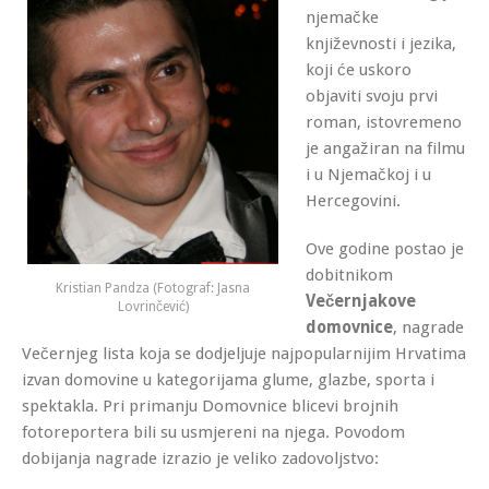
njemačke
književnosti i jezika,
koji će uskoro
objaviti svoju prvi
roman, istovremeno
je angažiran na filmu
i u Njemačkoj i u
Hercegovini.
Ove godine postao je
dobitnikom
Kristian Pandza (Fotograf: Jasna
Večernjakove
Lovrinčević)
domovnice
, nagrade
Večernjeg lista koja se dodjeljuje najpopularnijim Hrvatima
izvan domovine u kategorijama glume, glazbe, sporta i
spektakla. Pri primanju Domovnice blicevi brojnih
fotoreportera bili su usmjereni na njega. Povodom
dobijanja nagrade izrazio je veliko zadovoljstvo: