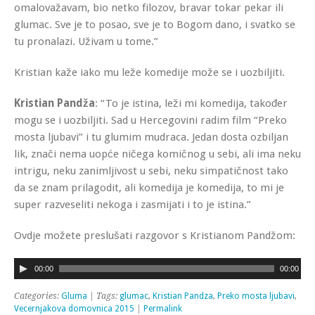
omalovažavam, bio netko filozov, bravar tokar pekar ili
glumac. Sve je to posao, sve je to Bogom dano, i svatko se
tu pronalazi. Uživam u tome.”
Kristian kaže iako mu leže komedije može se i uozbiljiti.
Kristian Pandža
: “To je istina, leži mi komedija, također
mogu se i uozbiljiti. Sad u Hercegovini radim film “Preko
mosta ljubavi” i tu glumim mudraca. Jedan dosta ozbiljan
lik, znači nema uopće ničega komičnog u sebi, ali ima neku
intrigu, neku zanimljivost u sebi, neku simpatičnost tako
da se znam prilagodit, ali komedija je komedija, to mi je
super razveseliti nekoga i zasmijati i to je istina.”
Ovdje možete preslušati razgovor s Kristianom Pandžom:
Audio
00:00
00:00
Player
Categories:
Gluma
| Tags:
glumac
,
Kristian Pandza
,
Preko mosta ljubavi
,
Vecernjakova domovnica 2015
|
Permalink