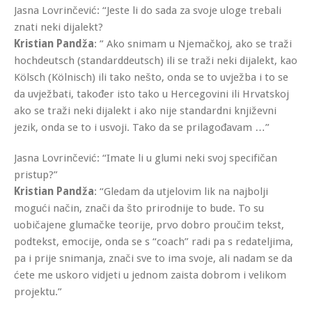
Jasna Lovrinčević: “Jeste li do sada za svoje uloge trebali
znati neki dijalekt?
Kristian Pandža
: ” Ako snimam u Njemačkoj, ako se traži
hochdeutsch (standarddeutsch) ili se traži neki dijalekt, kao
Kölsch (Kölnisch) ili tako nešto, onda se to uvježba i to se
da uvježbati, također isto tako u Hercegovini ili Hrvatskoj
ako se traži neki dijalekt i ako nije standardni književni
jezik, onda se to i usvoji. Tako da se prilagođavam …”
Jasna Lovrinčević: “Imate li u glumi neki svoj specifičan
pristup?”
Kristian Pandža
: “Gledam da utjelovim lik na najbolji
mogući način, znači da što prirodnije to bude. To su
uobičajene glumačke teorije, prvo dobro proučim tekst,
podtekst, emocije, onda se s “coach” radi pa s redateljima,
pa i prije snimanja, znači sve to ima svoje, ali nadam se da
ćete me uskoro vidjeti u jednom zaista dobrom i velikom
projektu.”