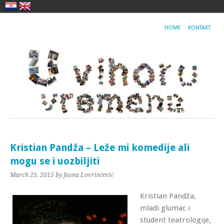
HOME
KONTAKT
Kristian Pandža – Leže mi komedije ali
mogu se i uozbiljiti
March 25, 2015
by Jasna Lovrinčević
Kristian Pandža,
mladi glumac i
student teatrologije,