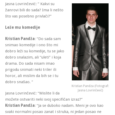
Jasna Lovrinčević: ” Kakvi su
žanrovi bili do sada? Ima li nešto
što vas posebno privlači?”
Leže mu komedije
Kristian Pandža
: “Do sada sam
snimao komedije i ono što mi
dobro leži su komedije, tu se jako
dobro snalazim, ali “uleti” i koja
drama. Do sada nisam imao
prigodu snimati neki triler ili
horor, ali mislim da bih se i tu
dobro snašao. ”
Kristian Pandza (Fotograf:
Jasna Lovrinčević)
Jasna Lovrinčević: “Mislite li da
možete ostvariti neki svoj specifičan izraz?”
Kristian Pandža
: “Ja se duboko nadam. Meni je ovo kao
svaki normalni posao zanat i struka, ni jedan posao ne