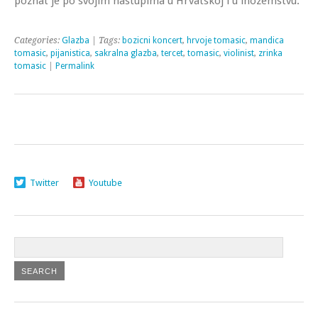
poznat je po svojim nastupima u Hrvatskoj i u inozemstvu.
Categories:
Glazba
| Tags:
bozicni koncert
,
hrvoje tomasic
,
mandica
tomasic
,
pijanistica
,
sakralna glazba
,
tercet
,
tomasic
,
violinist
,
zrinka
tomasic
|
Permalink
Twitter
Youtube