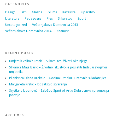
CATEGORIES
Design
Film
Glazba
Gluma
Kazaliste
Kiparstvo
Literatura
Pedagogija
Ples
Slikarstvo
Sport
Uncategorized
Večernjakova Domovnica 2013
Večernjakova Domovnica 2014
Znanost
RECENT POSTS
Umjetnik Velimir Trnski – Slikam svoj život i oko njega
Slikarica Maja Barić – Životno iskustvo je posjetiti Indiju u svojstvu
umjetnika
Pijanistica Diana Brekalo – Godina u znaku Buntovnih skladateljica
Margareta Krstić – bogatstvo stvaranja
Svjetlana Lipanović – Izložba Spirit of Art u Dubrovniku i promocija
poezije
ARCHIVES