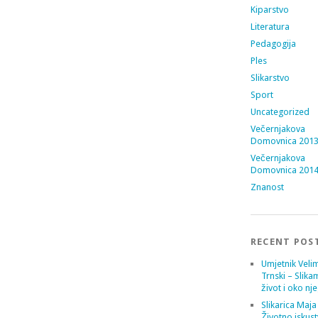
Kiparstvo
Literatura
Pedagogija
Ples
Slikarstvo
Sport
Uncategorized
Večernjakova
Domovnica 201
Večernjakova
Domovnica 201
Znanost
RECENT POS
Umjetnik Velim
Trnski – Slika
život i oko nj
Slikarica Maja
Životno iskust