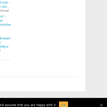
Trnski –
 i oko
inčević
rić –
je
 svojstvu
 Brekalo
u
teljica
ć
ill assume that you are happy with it.
Ok