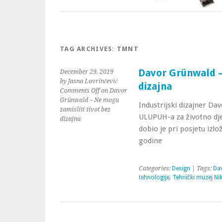
TAG ARCHIVES:
TMNT
Davor Grünwald – 
December 29, 2019
by Jasna Lovrinčević
dizajna
Comments Off
on Davor
Grünwald – Ne mogu
Industrijski dizajner Da
zamisliti život bez
ULUPUH-a za životno djelo
dizajna
dobio je pri posjetu izlo
godine
Categories:
Design
| Tags:
Da
tehnologije
,
Tehnički muzej Ni