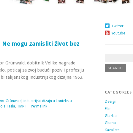
Twitter
Youtube
Ne mogu zamisliti život bez
vor Grünwald, dobitnik Velike nagrade
, poticaj za zvoj budući poziv i profesiju
žbi talijanskog industrijskog dizajna 1963.
CATEGORIES
vor Grünwald
,
industrijski dizajn u kontekstu
Design
kola Tesla
,
TMNT
|
Permalink
Film
Glazba
Gluma
Kazaliste