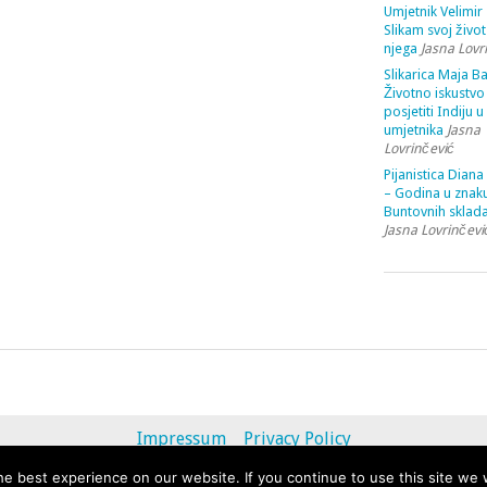
Umjetnik Velimir 
Slikam svoj život
njega
Jasna Lovr
Slikarica Maja Ba
Životno iskustvo 
posjetiti Indiju u
umjetnika
Jasna
Lovrinčević
Pijanistica Diana
– Godina u znak
Buntovnih sklada
Jasna Lovrinčevi
Impressum
Privacy Policy
e best experience on our website. If you continue to use this site we w
© 2013 - 2020 uvihoruvremena.com. Alle Rechte vorbehalten.