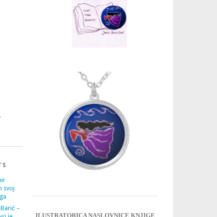
3
4
TS
ir
m svoj
ega
 Barić –
ILUSTRATORICA NASLOVNICE KNJIGE
vo je