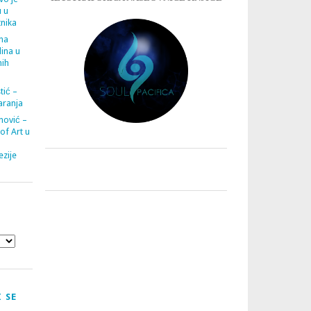
u u
tnika
ana
ina u
nih
tić –
aranja
nović –
 of Art u
zije
 SE