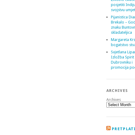
posjetiti Indij
svojstvu umje
Pijanistica Di
Brekalo – God
znaku Buntov
skladateljica
Margareta Krs
bogatstvo stv
Svjetlana Lipa
Izložba Spirit
Dubrovniku i
promocija poe
ARCHIVES
Archives
PRETPLATI