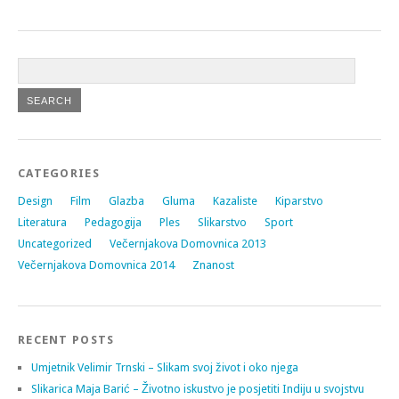
CATEGORIES
Design
Film
Glazba
Gluma
Kazaliste
Kiparstvo
Literatura
Pedagogija
Ples
Slikarstvo
Sport
Uncategorized
Večernjakova Domovnica 2013
Večernjakova Domovnica 2014
Znanost
RECENT POSTS
Umjetnik Velimir Trnski – Slikam svoj život i oko njega
Slikarica Maja Barić – Životno iskustvo je posjetiti Indiju u svojstvu