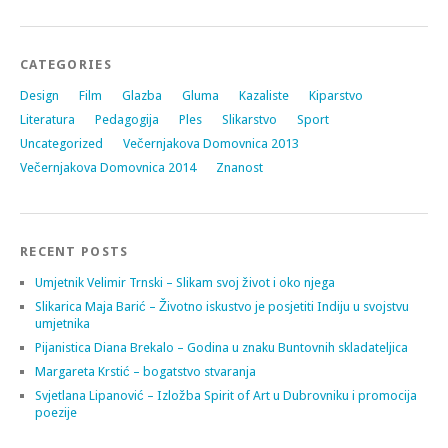
CATEGORIES
Design
Film
Glazba
Gluma
Kazaliste
Kiparstvo
Literatura
Pedagogija
Ples
Slikarstvo
Sport
Uncategorized
Večernjakova Domovnica 2013
Večernjakova Domovnica 2014
Znanost
RECENT POSTS
Umjetnik Velimir Trnski – Slikam svoj život i oko njega
Slikarica Maja Barić – Životno iskustvo je posjetiti Indiju u svojstvu
umjetnika
Pijanistica Diana Brekalo – Godina u znaku Buntovnih skladateljica
Margareta Krstić – bogatstvo stvaranja
Svjetlana Lipanović – Izložba Spirit of Art u Dubrovniku i promocija
poezije