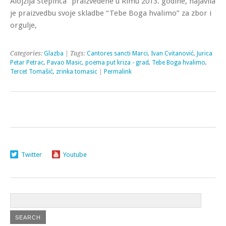
Alojzija Stepinca” praizvedene u Rimu 2013. godine, najavila
je praizvedbu svoje skladbe “Tebe Boga hvalimo” za zbor i
orgulje,
Categories:
Glazba
| Tags:
Cantores sancti Marci
,
Ivan Cvitanović
,
Jurica
Petar Petrac
,
Pavao Masic
,
poema put kriza - grad
,
Tebe Boga hvalimo
,
Tercet Tomašić
,
zrinka tomasic
|
Permalink
Twitter
Youtube