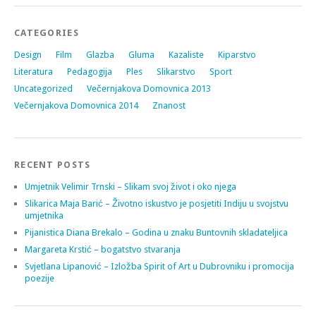
CATEGORIES
Design
Film
Glazba
Gluma
Kazaliste
Kiparstvo
Literatura
Pedagogija
Ples
Slikarstvo
Sport
Uncategorized
Večernjakova Domovnica 2013
Večernjakova Domovnica 2014
Znanost
RECENT POSTS
Umjetnik Velimir Trnski – Slikam svoj život i oko njega
Slikarica Maja Barić – Životno iskustvo je posjetiti Indiju u svojstvu
umjetnika
Pijanistica Diana Brekalo – Godina u znaku Buntovnih skladateljica
Margareta Krstić – bogatstvo stvaranja
Svjetlana Lipanović – Izložba Spirit of Art u Dubrovniku i promocija
poezije