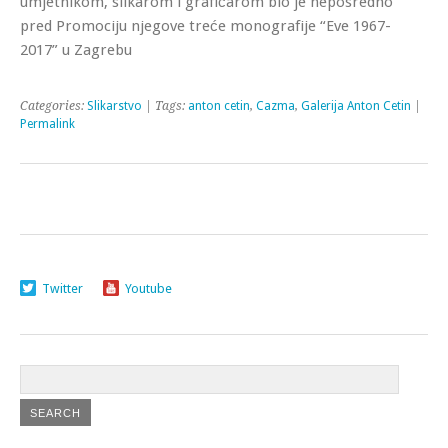
umjetnikom, slikarom i grafičarom bio je neposredno
pred Promociju njegove treće monografije “Eve 1967-
2017” u Zagrebu
Categories:
Slikarstvo
| Tags:
anton cetin
,
Cazma
,
Galerija Anton Cetin
|
Permalink
Twitter
Youtube