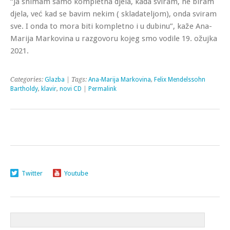
“Ja snimam samo kompletna djela, kada sviram, ne biram
djela, već kad se bavim nekim ( skladateljom), onda sviram
sve. I onda to mora biti kompletno i u dubinu”, kaže Ana-
Marija Markovina u razgovoru kojeg smo vodile 19. ožujka
2021.
Categories:
Glazba
| Tags:
Ana-Marija Markovina
,
Felix Mendelssohn
Bartholdy
,
klavir
,
novi CD
|
Permalink
Twitter
Youtube