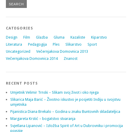
CATEGORIES
Design
Film
Glazba
Gluma
Kazaliste
Kiparstvo
Literatura
Pedagogija
Ples
Slikarstvo
Sport
Uncategorized
Večernjakova Domovnica 2013
Večernjakova Domovnica 2014
Znanost
RECENT POSTS
Umjetnik Velimir Trnski – Slikam svoj život i oko njega
Slikarica Maja Barić – Životno iskustvo je posjetiti Indiju u svojstvu
umjetnika
Pijanistica Diana Brekalo – Godina u znaku Buntovnih skladateljica
Margareta Krstić – bogatstvo stvaranja
Svjetlana Lipanović – Izložba Spirit of Art u Dubrovniku i promocija
poezije