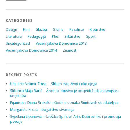
CATEGORIES
Design
Film
Glazba
Gluma
Kazaliste
Kiparstvo
Literatura
Pedagogija
Ples
Slikarstvo
Sport
Uncategorized
Večernjakova Domovnica 2013
Večernjakova Domovnica 2014
Znanost
RECENT POSTS
Umjetnik Velimir Trnski – Slikam svoj život i oko njega
Slikarica Maja Barić – Životno iskustvo je posjetiti Indiju u svojstvu
umjetnika
Pijanistica Diana Brekalo – Godina u znaku Buntovnih skladateljica
Margareta Krstić – bogatstvo stvaranja
Svjetlana Lipanović – Izložba Spirit of Art u Dubrovniku i promocija
poezije