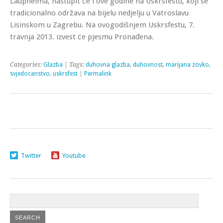
Laupheima, nastupit će i ove godine na Uskrsfestu, koji se
tradicionalno održava na bijelu nedjelju u Vatroslavu
Lisinskom u Zagrebu. Na ovogodišnjem Uskrsfestu, 7.
travnja 2013. izvest će pjesmu Pronađena.
Categories:
Glazba
| Tags:
duhovna glazba
,
duhovnost
,
marijana zovko
,
svjedocanstvo
,
uskrsfest
|
Permalink
Twitter
Youtube