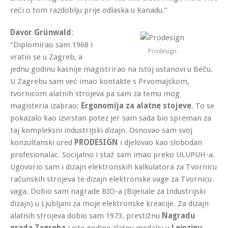
reći o tom razdoblju prije odlaska u Kanadu.”
Davor Grünwald
:
“Diplomirao sam 1968 i
Prodesign
vratio se u Zagreb, a
jednu godinu kasnije magistrirao na istoj ustanovi u Beču.
U Zagrebu sam već imao kontakte s Prvomajskom,
tvornicom alatnih strojeva pa sam za temu mog
magisteria izabrao:
Ergonomija za alatne stojeve
. To se
pokazalo kao izvrstan potez jer sam sada bio spreman za
taj kompleksni industrijski dizajn. Osnovao sam svoj
konzultanski ured
PRODESIGN
i djelovao kao slobodan
profesionalac. Socijalno i staž sam imao preko ULUPUH-a.
Ugovorio sam i dizajn elektronskih kalkulatora za Tvornicu
računskih strojeva te dizajn elektronske vage za Tvornicu
vaga. Dobio sam nagrade BIO-a (Bijenale za Industrijski
dizajn) u Ljubljani za moje elektronske kreacije. Za dizajn
alatnih strojeva dobio sam 1973. prestižnu
Nagradu
grada Zagreba
i iste godine zlatnu medalju u
Leipzigu
.