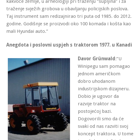
kakvoče zemlje, u arheologiji pri traženju “šupljina” i za
traženje svježih grobova u obavljanju policijskih poslova.
Taj instrument sam redizajnirao tri puta od 1985. do 2012.
godine. Godišnje se proizvodi oko 100 komada i košta kao
mali Hyundai auto.”
Anegdota i poslovni uspjeh s traktorom 1977. u Kanadi
Davor Grünwald
:”U
Winipegu sam pomagao
jednom američkom
dobro uhodanom
industrijskom dizajneru.
Dobio je ugovor da
razvije traktor na
postojećoj bazi.
Dogovorili smo da će
svaki od nas razviti svoj
koncept traktora. U tome