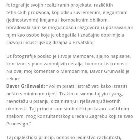
fotografije svojih realiziranih projekata, različitih
tehničkih proizvoda, koji odišu suvremenim, elegantnim
(jednostavnim) linijama i kompaktnim oblikom,
obradovala sam se mogućnošću razgovora i upoznavanja s
njim kao osobe koja je obogatila i značajno doprinijela
razvoju industrijskog dizajna u Hrvatskoj
Uz fotografije poslao je i svoje Memoare, sjajno napisane,
koncizno, s puno zanimljivih detalja, humora i iskrenosti.
Na ovaj moj komentar o Memoarima, Davor Grünwald je
rekao:
Davor Grünwald
: “Volim pisati i istraživati kako izraziti
nešto s minimum riječi. Tražim u svemu taj yin i yang,
ravnotežu u pisanju, dizajniranju i rješavanju životnih
okolnosti. Taj princip sam simbolički prikazao zaštitnim
znakom mog konzultantskog ureda u Zagrebu koji se zvao
Prodesign.”
Taj dijalektički princip, odnosno jedinstvo različitosti,