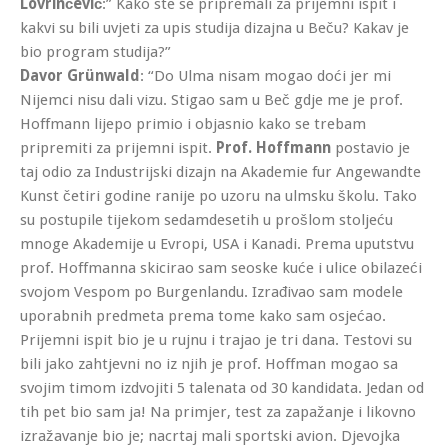
Lovrinčević
:” Kako ste se pripremali za prijemni ispit i
kakvi su bili uvjeti za upis studija dizajna u Beču? Kakav je
bio program studija?”
Davor Grünwald
: “Do Ulma nisam mogao doći jer mi
Nijemci nisu dali vizu. Stigao sam u Beč gdje me je prof.
Hoffmann lijepo primio i objasnio kako se trebam
pripremiti za prijemni ispit.
Prof. Hoffmann
postavio je
taj odio za Industrijski dizajn na Akademie fur Angewandte
Kunst četiri godine ranije po uzoru na ulmsku školu. Tako
su postupile tijekom sedamdesetih u prošlom stoljeću
mnoge Akademije u Evropi, USA i Kanadi. Prema uputstvu
prof. Hoffmanna skicirao sam seoske kuće i ulice obilazeći
svojom Vespom po Burgenlandu. Izrađivao sam modele
uporabnih predmeta prema tome kako sam osjećao.
Prijemni ispit bio je u rujnu i trajao je tri dana. Testovi su
bili jako zahtjevni no iz njih je prof. Hoffman mogao sa
svojim timom izdvojiti 5 talenata od 30 kandidata. Jedan od
tih pet bio sam ja! Na primjer, test za zapažanje i likovno
izražavanje bio je; nacrtaj mali sportski avion. Djevojka