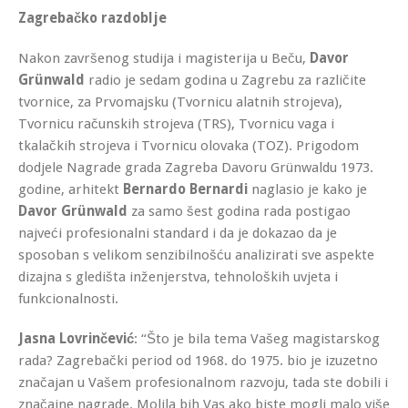
Zagrebačko razdoblje
Nakon završenog studija i magisterija u Beču,
Davor
Grünwald
radio je sedam godina u Zagrebu za različite
tvornice, za Prvomajsku (Tvornicu alatnih strojeva),
Tvornicu računskih strojeva (TRS), Tvornicu vaga i
tkalačkih strojeva i Tvornicu olovaka (TOZ). Prigodom
dodjele Nagrade grada Zagreba Davoru Grünwaldu 1973.
godine, arhitekt
Bernardo Bernardi
naglasio je kako je
Davor Grünwald
za samo šest godina rada postigao
najveći profesionalni standard i da je dokazao da je
sposoban s velikom senzibilnošću analizirati sve aspekte
dizajna s gledišta inženjerstva, tehnoloških uvjeta i
funkcionalnosti.
Jasna Lovrinčević
: “Što je bila tema Vašeg magistarskog
rada? Zagrebački period od 1968. do 1975. bio je izuzetno
značajan u Vašem profesionalnom razvoju, tada ste dobili i
značajne nagrade. Molila bih Vas ako biste mogli malo više