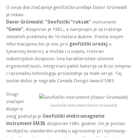
O svoja dva značajnija geofizička uređaja Davor Grünwald
je rekao:
Davor Grünwald
:
“Geofizički “ruksak”
instrument
“Genie”
, dizajniran je 1982., a namjenjen je za traženje
metalnih predmeta do 10 metara dubine. Prema mojim
informacijama bio je ovo prvi
geofizički uređaj
u
Sjevernoj Americi, a možda i u svijetu, tretiran
industrijskim dizajnom. Ima karakteristike iznimne
ergonomičnosti, integrirani paket baterija za brzu izmjenu
i racionalnu tehnologiju proizvodnje za male serije. Taj
sustav dobio je nagradu Canada Design Award 1983.
Drugi
značajni
Geofizički instrument (Davor Grünwald)
dizajn iz
ovog područja je
Geofizički elektromagnetni
instrument EM38
, dizajniran 1985. godine. On je postao
neizbježni, standardni uređaj u agronomiji pri ispitivanju