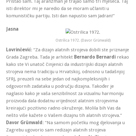
Pristao sam. Taj aranžman je trajao samo tri mjeseca. Taj
isti direktor mi je naredio da se moram učlaniti u
komunističku partiju. Isti dan napustio sam Jadran!”
Jasna
Ostrilica 1972. (Davor Grünwald)
Lovrinčević
: “Za dizajn alatnih strojeva dobili ste priznanje
Grada Zagreba. Tada je arhitekt
Bernardo Bernardi
rekao
kako ste Vi unatoč činjenici da industrijski dizajn alatnih
strojeva nema tradiciju u Hrvatskoj, odnosno u tadašnjoj
SFRJ, preuzeli na sebe jedan od najkompleksnijih i
odgovornih zadataka u području dizajna. Također je
naglasio kako je vaša senzibilnost za vizualnu harmoniju
proizvoda dala dodatnu vrijednost alatnim strojevima
kreirajući pozitivno radno okruženje. Molila bih Vas da
nešto više kažete o Vašem dizajnu tih alatnih strojeva.”
Davor Grünwald
: “Na samom početku mog djelovanja u
Zagrebu ugovorio sam redizajn alatnih strojeva