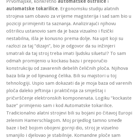
Prvomajske, konkretno
automatske oštrilice
i
automatske tokarilice
. Ergonomsku studiju alatnih
strojeva sam obavio za vrijeme magisterija i sad sam bio u
poziciji primijeniti ta saznanja. Analizirajući njihovu
oštrilicu ustanovio sam da je baza vizualno i fizički
nestabilna, išla je konusno prema dolje. Na upit koji su
razlozi za taj “dizajn”, bio je odgovor da su inžinjeri
smatrali da taj stroj treba imati ljudsku siluetu!? To sam
odmah promijenio u kockasu bazu i preporučio
konstrukciju od zavarenih debelih čeličnih ploča. Njihova
baza bila je od lijevanog čelika. Bili su majstori u toj
tehnologiji. Uspio sam dokazati da je moja baza od varenih
ploča daleko jeftinija i praktičnija za smještaj i
pričvrščenje elektronskih komponenata. Logiku “kockaste
baze” primijenio sam i kod Automatske tokarilice.
Tradicionalno alatni strojevi bili su bojani po čitavoj Europi
zelenim Hamerschlagom. Moj prijedlog tamno smeđe
baze i bež bojom obojeni gornji dio, stroj je vizuelno
smanjilo i djelovao je stabilnije. Komandne ploče sam