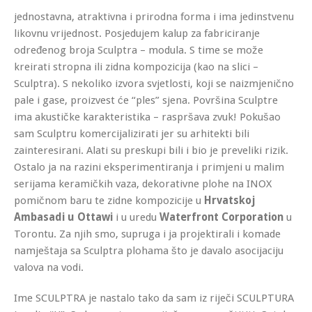
jednostavna, atraktivna i prirodna forma i ima jedinstvenu
likovnu vrijednost. Posjedujem kalup za fabriciranje
određenog broja Sculptra – modula. S time se može
kreirati stropna ili zidna kompozicija (kao na slici –
Sculptra). S nekoliko izvora svjetlosti, koji se naizmjenično
pale i gase, proizvest će “ples” sjena. Površina Sculptre
ima akustičke karakteristika – raspršava zvuk! Pokušao
sam Sculptru komercijalizirati jer su arhitekti bili
zainteresirani. Alati su preskupi bili i bio je preveliki rizik.
Ostalo ja na razini eksperimentiranja i primjeni u malim
serijama keramičkih vaza, dekorativne plohe na INOX
pomičnom baru te zidne kompozicije u
Hrvatskoj
Ambasadi u Ottawi
i u uredu
Waterfront Corporation
u
Torontu. Za njih smo, supruga i ja projektirali i komade
namještaja sa Sculptra plohama što je davalo asocijaciju
valova na vodi.
Ime SCULPTRA je nastalo tako da sam iz riječi SCULPTURA