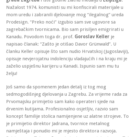
Nažalost 1974. komunisti su mi konfiscirali materijale u
mom uredu i zabranili djelovanje mog “ilegalnog” ureda
Prodesign. “Preko noći” izgubio sam sve ugovore sa
zagrebačkim tvornicama. Bio sam prisiljen emigrirati u
Kanadu. Povodom toga dr. prof.
Goroslav Keller
je
napisao članak: “Zašto je otišao Davor Grünwald”. U
članku Keller opisuje što sam nudio Hrvatskoj (Jugoslaviji),
opisuje nevjerojatnu indolenciju vladajućih i na kraju mi je
zaželio uspješnu karijeru u Kanadi. Ispunio sam mu tu
želju!
Još samo da spomenem jedan detalj iz tog mog
sedmogodišnjeg djelovanja u Zagrebu. Za vrijeme rada za
Prvomajsku primijetio sam kako operateri sjede na
drvenim kutijama. Profesionalno osjetljiv, razvio sam
koncept familije stolica namijenjene uz alatne strojeve. To
je primijetio direktor Jadrana, tvornice metalnog
namještaja i ponudio mi je mjesto direktora razvoja.