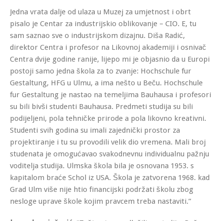
Jedna vrata dalje od ulaza u Muzej za umjetnost i obrt
pisalo je Centar za industrijskio oblikovanje – CIO. E, tu
sam saznao sve o industrijskom dizajnu. Diša Radić,
direktor Centra i profesor na Likovnoj akademiji i osnivač
Centra dvije godine ranije, lijepo mi je objasnio da u Europi
postoji samo jedna škola za to zvanje: Hochschule fur
Gestaltung, HFG u Ulmu, a ima nešto u Beču. Hochschule
fur Gestaltung je nastao na temeljima Bauhausa i profesori
su bili bivši studenti Bauhausa. Predmeti studija su bili
podijeljeni, pola tehničke prirode a pola likovno kreativni.
Studenti svih godina su imali zajednički prostor za
projektiranje i tu su provodili velik dio vremena. Mali broj
studenata je omogućavao svakodnevnu individualnu pažnju
voditelja studija. Ulmska škola bila je osnovana 1953. s
kapitalom braće Schol iz USA. Škola je zatvorena 1968. kad
Grad Ulm više nije htio financijski podržati školu zbog
nesloge uprave škole kojim pravcem treba nastaviti.”