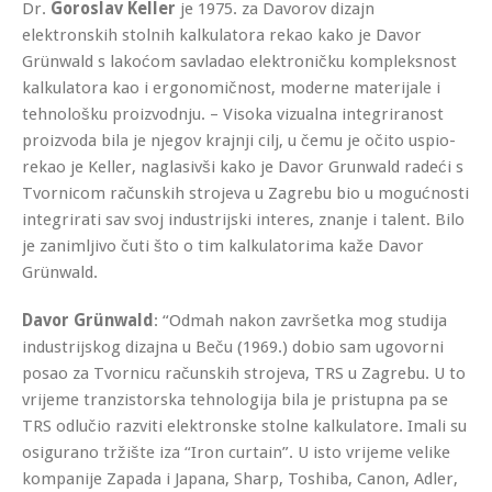
Dr.
Goroslav Keller
je 1975. za Davorov dizajn
elektronskih stolnih kalkulatora rekao kako je Davor
Grünwald s lakoćom savladao elektroničku kompleksnost
kalkulatora kao i ergonomičnost, moderne materijale i
tehnološku proizvodnju. – Visoka vizualna integriranost
proizvoda bila je njegov krajnji cilj, u čemu je očito uspio-
rekao je Keller, naglasivši kako je Davor Grunwald radeći s
Tvornicom računskih strojeva u Zagrebu bio u mogućnosti
integrirati sav svoj industrijski interes, znanje i talent. Bilo
je zanimljivo čuti što o tim kalkulatorima kaže Davor
Grünwald.
Davor Grünwald
: “Odmah nakon završetka mog studija
industrijskog dizajna u Beču (1969.) dobio sam ugovorni
posao za Tvornicu računskih strojeva, TRS u Zagrebu. U to
vrijeme tranzistorska tehnologija bila je pristupna pa se
TRS odlučio razviti elektronske stolne kalkulatore. Imali su
osigurano tržište iza “Iron curtain”. U isto vrijeme velike
kompanije Zapada i Japana, Sharp, Toshiba, Canon, Adler,