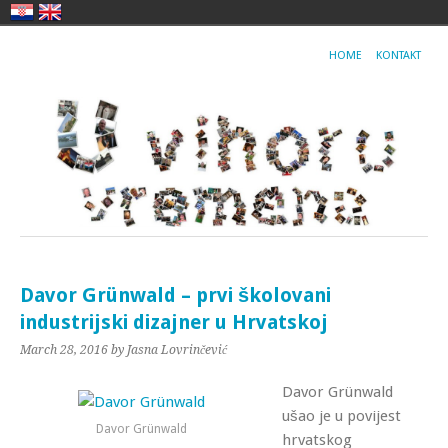
HOME
KONTAKT
Davor Grünwald – prvi školovani
industrijski dizajner u Hrvatskoj
March 28, 2016
by Jasna Lovrinčević
Davor Grünwald
ušao je u povijest
Davor Grünwald
hrvatskog