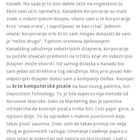
Kanadi. No sada je to bilo dalelo teže na engleskom (u
školi sam učio njemački). Kanadske korporacije su malo
znale o industrijskom dizajnu. Ulazio sam u te korporacije
kroz “mala vrata”, i zapošljavao se kao crtač. Jednom
unutar korporacije vrlo brzo sam mogao dokazati da sam
ja “nešto drugo”. Tijekom vremena djelovanjem
Kanadskog udruženja industrijskih dizajnera, korporacije
su počele shvaćati prednosti na tržištu koje im industrijski
dizajner može stvoriti. Od samog dolaska u Kanadu bio
sam jedan od direktora tog udruženja. Moj prvi posao kao
industrijski dizajner dobio sam u kompaniji Delfax. Razvijali
su
brze komputerske pisače
na bazi novog patenta, Ion
Deposition Tehnology. To je bila superiornija metoda od
Xeroxove laserske. Odio za Marketing dao je uputstva
inžinjerima da koncept pisača treba biti: čisti papir gore, a
ispisani dolje. To su opravdali s malom površinom koju
takav pisač zauzima. Znao sam da takav pristup ne valja
zbog ergonomskih razloga. Umetanje i vađenje papira u
istoj visini je sugerirao put papira po horizontali. Ljudi u