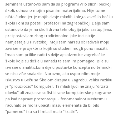
seminara ustanovio sam da su programi vrlo slični bečkoj
školi, odnosno mojim pisanim materijalima. Nije tome
ništa čudno jer je mojih dvoje mlađih kolega završilo bečku
školu i oni su postali profesori na zagrebačkoj. Dalje sam
ustanovio da je na školi drvna tehnologija jako zastupljena,
pretpostavljam zbog tradicionalno jake industrije
namještaja u Hrvatskoj. Moji seminari su obrađivali moje
završene projekte iz kojih su studeni mogli puno naučiti.
Imao sam prilike raditi s dvije apsolventice zagrebačke
škole koje su došle u Kanadu te sam im pomagao. Bile su
izvrsne u analitičkom dijelu postavke koncepta no tehnički
se nisu više snalazile. Naravno, ako usporedim moje
iskustvo u Beču sa Školom dizajna u Zagrebu, veliku razliku
je “prouzročio” kompjuter. Ti mladi ljudi ne znaju “držati
olovku” ali znaju sve sofisticirane kompjuterske programe
pa kad naprave prezentaciju – fenomenalno! Međutim u
računalo se mora ubaciti masu elemenata da bi bilo
“pametno” i tu su ti mladi malo “kratki”.