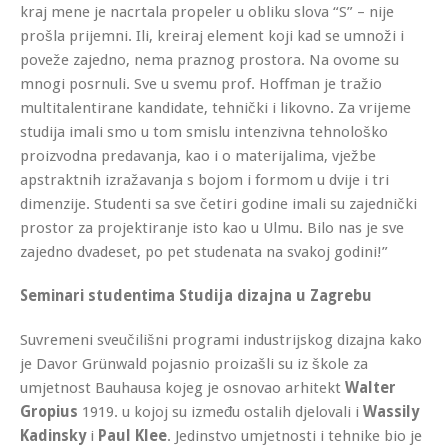
kraj mene je nacrtala propeler u obliku slova “S” – nije
prošla prijemni. Ili, kreiraj element koji kad se umnoži i
poveže zajedno, nema praznog prostora. Na ovome su
mnogi posrnuli. Sve u svemu prof. Hoffman je tražio
multitalentirane kandidate, tehnički i likovno. Za vrijeme
studija imali smo u tom smislu intenzivna tehnološko
proizvodna predavanja, kao i o materijalima, vježbe
apstraktnih izražavanja s bojom i formom u dvije i tri
dimenzije. Studenti sa sve četiri godine imali su zajednički
prostor za projektiranje isto kao u Ulmu. Bilo nas je sve
zajedno dvadeset, po pet studenata na svakoj godini!”
Seminari studentima Studija dizajna u Zagrebu
Suvremeni sveučilišni programi industrijskog dizajna kako
je Davor Grünwald pojasnio proizašli su iz škole za
umjetnost Bauhausa kojeg je osnovao arhitekt
Walter
Gropius
1919. u kojoj su između ostalih djelovali i
Wassily
Kadinsky
i
Paul Klee
. Jedinstvo umjetnosti i tehnike bio je