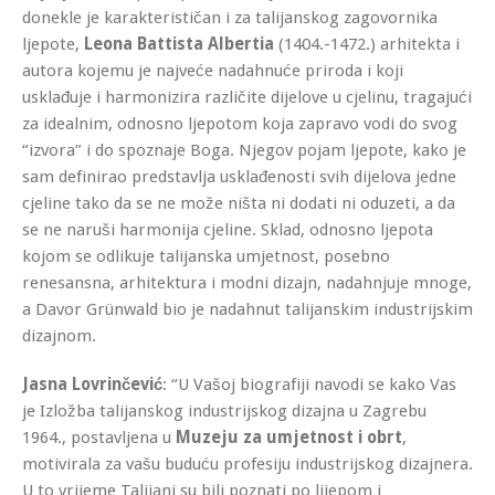
donekle je karakterističan i za talijanskog zagovornika
ljepote,
Leona Battista Albertia
(1404.-1472.) arhitekta i
autora kojemu je najveće nadahnuće priroda i koji
usklađuje i harmonizira različite dijelove u cjelinu, tragajući
za idealnim, odnosno ljepotom koja zapravo vodi do svog
“izvora” i do spoznaje Boga. Njegov pojam ljepote, kako je
sam definirao predstavlja usklađenosti svih dijelova jedne
cjeline tako da se ne može ništa ni dodati ni oduzeti, a da
se ne naruši harmonija cjeline. Sklad, odnosno ljepota
kojom se odlikuje talijanska umjetnost, posebno
renesansna, arhitektura i modni dizajn, nadahnjuje mnoge,
a Davor Grünwald bio je nadahnut talijanskim industrijskim
dizajnom.
Jasna Lovrinčević
: “U Vašoj biografiji navodi se kako Vas
je Izložba talijanskog industrijskog dizajna u Zagrebu
1964., postavljena u
Muzeju za umjetnost i obrt
,
motivirala za vašu buduću profesiju industrijskog dizajnera.
U to vrijeme Talijani su bili poznati po lijepom i