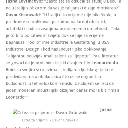
Jasna Lovrinčević
: “Zašto ste se odlučili za studij u Beču, a
ne u Italiji s obzirom da vas je talijanski dizajn motivirao?”
Davor Grünwald
: “U Italiji u to vrijeme nije bilo škole, a
predmete su oblikovali prirodno nadareni obrtnici,
arhitekti i ljudi sa zvanjima primijenjenih umjetnosti. Tako
je to bilo po čitavom svijetu dok se nije za vrijeme
Bauhausa “rodilo” ime Industrielle Gestaltung, u USA
Industrial Design i kod nas Industrijsko oblikovanje.
Talijani su oduvijek imali talent za “ljepotu”. Pa u literaturi
se govori da je prvi industrijski dizajner bio
Leonardo da
Vinci
sa svojim strojevima i studijama ljudskog tijela te
predviđanjima u obliku skica što će se dogoditi u
budućnosti u tehnološkom smislu. Usuđujem se reći da
jedan moderan industrijski dizajner danas mora biti “mali
Leonardo“!”
Jasna
Crtež za prijemni – Davor Grünwald