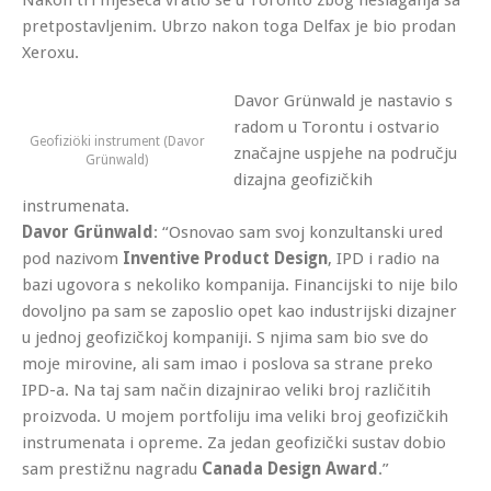
pretpostavljenim. Ubrzo nakon toga Delfax je bio prodan
Xeroxu.
Davor Grünwald je nastavio s
radom u Torontu i ostvario
Geofiziöki instrument (Davor
značajne uspjehe na području
Grünwald)
dizajna geofizičkih
instrumenata.
Davor Grünwald
: “Osnovao sam svoj konzultanski ured
pod nazivom
Inventive Product Design
, IPD i radio na
bazi ugovora s nekoliko kompanija. Financijski to nije bilo
dovoljno pa sam se zaposlio opet kao industrijski dizajner
u jednoj geofizičkoj kompaniji. S njima sam bio sve do
moje mirovine, ali sam imao i poslova sa strane preko
IPD-a. Na taj sam način dizajnirao veliki broj različitih
proizvoda. U mojem portfoliju ima veliki broj geofizičkih
instrumenata i opreme. Za jedan geofizički sustav dobio
sam prestižnu nagradu
Canada Design Award
.”