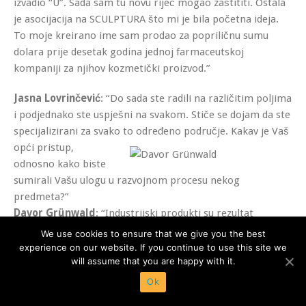
izvadio “U”. Sada sam tu novu riječ mogao zaštititi. Ostala
je asocijacija na SCULPTURA što mi je bila početna ideja.
To moje kreirano ime sam prodao za popriličnu sumu
dolara prije desetak godina jednoj farmaceutskoj
kompaniji za njihov kozmetički proizvod.”
Jasna Lovrinčević
: “Do sada ste radili na različitim poljima
i podjednako ste uspješni na svakom. Stiče se dojam da ste
specijalizirani za svako to određeno
područje. Kakav je Vaš
opći pristup,
odnosno kako biste
sumirali Vašu ulogu u razvojnom procesu nekog
predmeta?”
Davor Grünwald
: “Industrijski produkti su rezultat
procesa dizajna, no priroda tih procesa može imati mnoge
We use cookies to ensure that we give you the best
forme. Može biti rukovođena pojedincem ili timom, može
experience on our website. If you continue to use this site we
will assume that you are happy with it.
se rukovoditi kreativnom inventivnošću ili kalkuliranim
znanstvenim odlukama. Može biti pod utjecajem
Ok
čimbenika kao materijali, proizvodni procesi, poslovne