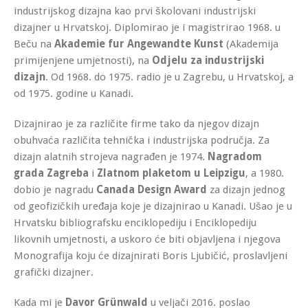
industrijskog dizajna kao prvi školovani industrijski
dizajner u Hrvatskoj.
Diplomirao je i magistrirao 1968. u
Beču na
Akademie fur Angewandte Kunst
(Akademija
primijenjene umjetnosti), na
Odjelu za industrijski
dizajn
. Od 1968. do 1975. radio je u Zagrebu, u Hrvatskoj, a
od 1975. godine u Kanadi.
Dizajnirao je za različite firme tako da njegov dizajn
obuhvaća različita tehnička i industrijska područja. Za
dizajn alatnih strojeva nagrađen je 1974.
Nagradom
grada Zagreba
i
Zlatnom plaketom u Leipzigu
, a 1980.
dobio je nagradu
Canada Design Award
za dizajn jednog
od geofizičkih uređaja koje je dizajnirao u Kanadi. Ušao je u
Hrvatsku bibliografsku enciklopediju i Enciklopediju
likovnih umjetnosti, a uskoro će biti objavljena i njegova
Monografija koju će dizajnirati Boris Ljubičić, proslavljeni
grafički dizajner.
Kada mi je
Davor Grünwald
u veljači 2016. poslao