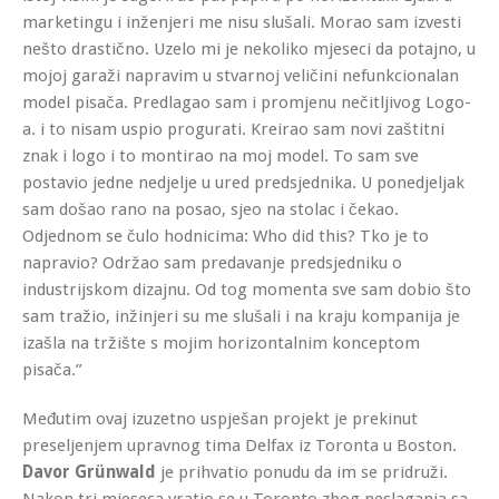
marketingu i inženjeri me nisu slušali. Morao sam izvesti
nešto drastično. Uzelo mi je nekoliko mjeseci da potajno, u
mojoj garaži napravim u stvarnoj veličini nefunkcionalan
model pisača. Predlagao sam i promjenu nečitljivog Logo-
a. i to nisam uspio progurati. Kreirao sam novi zaštitni
znak i logo i to montirao na moj model. To sam sve
postavio jedne nedjelje u ured predsjednika. U ponedjeljak
sam došao rano na posao, sjeo na stolac i čekao.
Odjednom se čulo hodnicima: Who did this? Tko je to
napravio? Održao sam predavanje predsjedniku o
industrijskom dizajnu. Od tog momenta sve sam dobio što
sam tražio, inžinjeri su me slušali i na kraju kompanija je
izašla na tržište s mojim horizontalnim konceptom
pisača.”
Međutim ovaj izuzetno uspješan projekt je prekinut
preseljenjem upravnog tima Delfax iz Toronta u Boston.
Davor
Grünwald
je prihvatio ponudu da im se pridruži.
Nakon tri mjeseca vratio se u Toronto zbog neslaganja sa