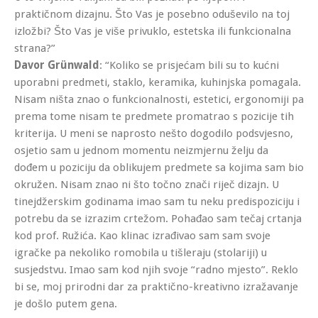
praktičnom dizajnu. Što Vas je posebno oduševilo na toj
izložbi? Što Vas je više privuklo, estetska ili funkcionalna
strana?”
Davor Grünwald
: “Koliko se prisjećam bili su to kućni
uporabni predmeti, staklo, keramika, kuhinjska pomagala.
Nisam ništa znao o funkcionalnosti, estetici, ergonomiji pa
prema tome nisam te predmete promatrao s pozicije tih
kriterija. U meni se naprosto nešto dogodilo podsvjesno,
osjetio sam u jednom momentu neizmjernu želju da
dođem u poziciju da oblikujem predmete sa kojima sam bio
okružen. Nisam znao ni što točno znači riječ dizajn. U
tinejdžerskim godinama imao sam tu neku predispoziciju i
potrebu da se izrazim crtežom. Pohađao sam tečaj crtanja
kod prof. Ružića. Kao klinac izrađivao sam sam svoje
igračke pa nekoliko romobila u tišleraju (stolariji) u
susjedstvu. Imao sam kod njih svoje “radno mjesto”. Reklo
bi se, moj prirodni dar za praktično-kreativno izražavanje
je došlo putem gena.