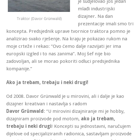
je sudjelovao još jedan
mlađi industrijski
dizajner. Na dan
Traktor (Davor Grünwald)
prezentacije imali smo tri
koncepta. Predsjednik uprave tvornice traktora pomno je
analizirao svako rješenje. Na kraju je pokazao rukom na
moje crteže i rekao: “Ovo ćemo dalje razvijati jer ima
europski izgled i to nas zanima”. Moj šef nije bio
zadovoljan, ali se morao pokoriti odluci predsjednika
kompanije.”
Ako ja trebam, trebaju i neki drugi!
Od 2008. Davor Grünwald je u mirovini, ali i dalje je kao
dizajner kreativan i nastavlja s radom
Davor Grünwald
: “U mirovini dizajniranje mi je hobby,
dizajniram proizvode pod motom,
ako ja trebam,
trebaju i neki drugi
! Koncepti su jednostavni, naručujem
dijelove od specijaliziranih radionica, sastavljam proizvode