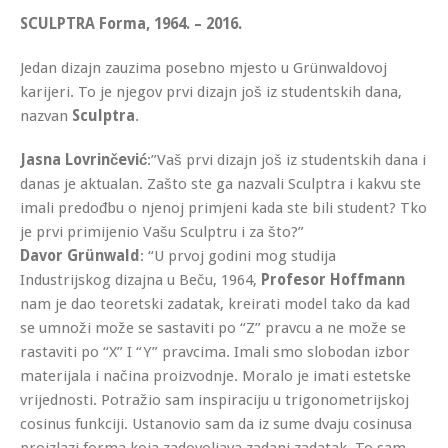
SCULPTRA Forma, 1964. – 2016.
Jedan dizajn zauzima posebno mjesto u Grünwaldovoj
karijeri. To je njegov prvi dizajn još iz studentskih dana,
nazvan
Sculptra
.
Jasna Lovrinčević
:”Vaš prvi dizajn još iz studentskih dana i
danas je aktualan. Zašto ste ga nazvali Sculptra i kakvu ste
imali predođbu o njenoj primjeni kada ste bili student? Tko
je prvi primijenio Vašu Sculptru i za što?”
Davor Grünwald
: “U prvoj godini mog studija
Industrijskog dizajna u Beču, 1964,
Profesor Hoffmann
nam je dao teoretski zadatak, kreirati model tako da kad
se umnoži može se sastaviti po “Z” pravcu a ne može se
rastaviti po “X” I “Y” pravcima. Imali smo slobodan izbor
materijala i načina proizvodnje. Moralo je imati estetske
vrijednosti. Potražio sam inspiraciju u trigonometrijskoj
cosinus funkciji. Ustanovio sam da iz sume dvaju cosinusa
proizlazi forma koja zadovoljava zadani zadatak. To sam