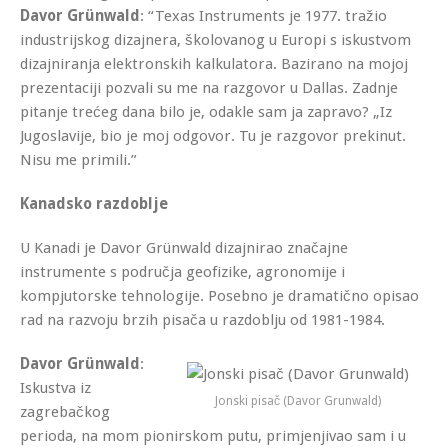
Davor Grünwald
: “Texas Instruments je 1977. tražio
industrijskog dizajnera, školovanog u Europi s iskustvom
dizajniranja elektronskih kalkulatora. Bazirano na mojoj
prezentaciji pozvali su me na razgovor u Dallas. Zadnje
pitanje trećeg dana bilo je, odakle sam ja zapravo? „Iz
Jugoslavije, bio je moj odgovor. Tu je razgovor prekinut.
Nisu me primili.”
Kanadsko razdoblje
U Kanadi je Davor Grünwald dizajnirao značajne
instrumente s područja geofizike, agronomije i
kompjutorske tehnologije. Posebno je dramatično opisao
rad na razvoju brzih pisača u razdoblju od 1981-1984.
Davor Grünwald
:
Iskustva iz
Jonski pisač (Davor Grunwald)
zagrebačkog
perioda, na mom pionirskom putu, primjenjivao sam i u