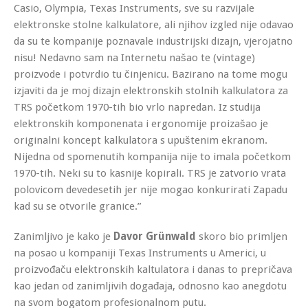
Casio, Olympia, Texas Instruments, sve su razvijale
elektronske stolne kalkulatore, ali njihov izgled nije odavao
da su te kompanije poznavale industrijski dizajn, vjerojatno
nisu! Nedavno sam na Internetu našao te (vintage)
proizvode i potvrdio tu činjenicu. Bazirano na tome mogu
izjaviti da je moj dizajn elektronskih stolnih kalkulatora za
TRS početkom 1970-tih bio vrlo napredan. Iz studija
elektronskih komponenata i ergonomije proizašao je
originalni koncept kalkulatora s upuštenim ekranom.
Nijedna od spomenutih kompanija nije to imala početkom
1970-tih. Neki su to kasnije kopirali. TRS je zatvorio vrata
polovicom devedesetih jer nije mogao konkurirati Zapadu
kad su se otvorile granice.”
Zanimljivo je kako je
Davor Grünwald
skoro bio primljen
na posao u kompaniji Texas Instruments u Americi, u
proizvođaču elektronskih kaltulatora i danas to prepričava
kao jedan od zanimljivih događaja, odnosno kao anegdotu
na svom bogatom profesionalnom putu.