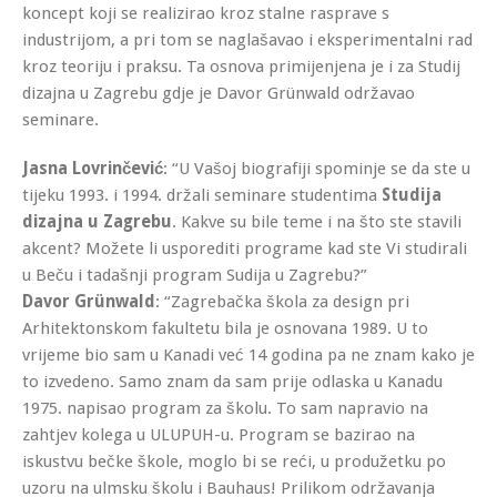
koncept koji se realizirao kroz stalne rasprave s
industrijom, a pri tom se naglašavao i eksperimentalni rad
kroz teoriju i praksu. Ta osnova primijenjena je i za Studij
dizajna u Zagrebu gdje je Davor Grünwald održavao
seminare.
Jasna Lovrinčević
: “U Vašoj biografiji spominje se da ste u
tijeku 1993. i 1994. držali seminare studentima
Studija
dizajna u Zagrebu
. Kakve su bile teme i na što ste stavili
akcent? Možete li usporediti programe kad ste Vi studirali
u Beču i tadašnji program Sudija u Zagrebu?”
Davor Grünwald
: “Zagrebačka škola za design pri
Arhitektonskom fakultetu bila je osnovana 1989. U to
vrijeme bio sam u Kanadi već 14 godina pa ne znam kako je
to izvedeno. Samo znam da sam prije odlaska u Kanadu
1975. napisao program za školu. To sam napravio na
zahtjev kolega u ULUPUH-u. Program se bazirao na
iskustvu bečke škole, moglo bi se reći, u produžetku po
uzoru na ulmsku školu i Bauhaus! Prilikom održavanja