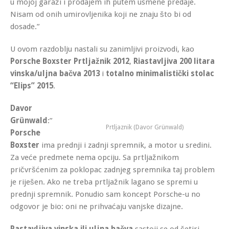
u mojoj garaži i prodajem ih putem usmene predaje.
Nisam od onih umirovljenika koji ne znaju što bi od
dosade.”
U ovom razdoblju nastali su zanimljivi proizvodi, kao
Porsche Boxster Prtljažnik 2012
,
Riastavljiva 200 litara
vinska/uljna bačva 2013
i
totalno minimalistički stolac
“Elips” 2015
.
Davor
Grünwald
:”
Prtljaznik (Davor Grünwald)
Porsche
Boxster
ima prednji i zadnji spremnik, a motor u sredini.
Za veće predmete nema opciju. Sa prtljažnikom
pričvršćenim za poklopac zadnjeg spremnika taj problem
je riješen. Ako ne treba prtljažnik lagano se spremi u
prednji spremnik. Ponudio sam koncept Porsche-u no
odgovor je bio: oni ne prihvaćaju vanjske dizajne.
Rastavljiva vinska ili uljna bačva
sastoji se od četiri