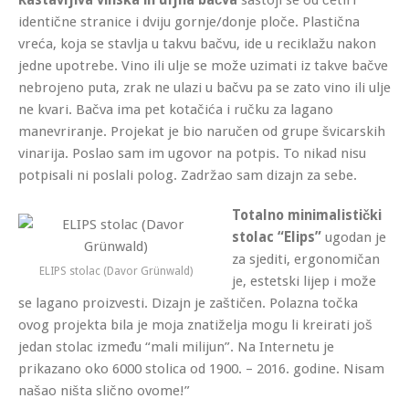
identične stranice i dviju gornje/donje ploče. Plastična
vreća, koja se stavlja u takvu bačvu, ide u reciklažu nakon
jedne upotrebe. Vino ili ulje se može uzimati iz takve bačve
nebrojeno puta, zrak ne ulazi u bačvu pa se zato vino ili ulje
ne kvari. Bačva ima pet kotačića i ručku za lagano
manevriranje. Projekat je bio naručen od grupe švicarskih
vinarija. Poslao sam im ugovor na potpis. To nikad nisu
potpisali ni poslali polog. Zadržao sam dizajn za sebe.
Totalno minimalistički
stolac “Elips”
ugodan je
za sjediti, ergonomičan
ELIPS stolac (Davor Grünwald)
je, estetski lijep i može
se lagano proizvesti. Dizajn je zaštičen. Polazna točka
ovog projekta bila je moja znatiželja mogu li kreirati još
jedan stolac između “mali milijun”. Na Internetu je
prikazano oko 6000 stolica od 1900. – 2016. godine. Nisam
našao ništa slično ovome!”