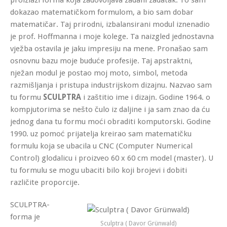
dokazao matematičkom formulom, a bio sam dobar
matematičar. Taj prirodni, izbalansirani modul iznenadio
je prof. Hoffmanna i moje kolege. Ta naizgled jednostavna
vježba ostavila je jaku impresiju na mene. Pronašao sam
osnovnu bazu moje buduće profesije. Taj apstraktni,
nježan modul je postao moj moto, simbol, metoda
razmišljanja i pristupa industrijskom dizajnu. Nazvao sam
tu formu
SCULPTRA
i zaštitio ime i dizajn. Godine 1964. o
kompjutorima se nešto čulo iz daljine i ja sam znao da ću
jednog dana tu formu moći obraditi komputorski. Godine
1990. uz pomoć prijatelja kreirao sam matematičku
formulu koja se ubacila u CNC (Computer Numerical
Control) glodalicu i proizveo 60 x 60 cm model (master). U
tu formulu se mogu ubaciti bilo koji brojevi i dobiti
različite proporcije.
SCULPTRA-
forma je
Sculptra ( Davor Grünwald)