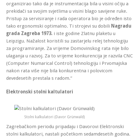
organizirao tako da je instrumentacija bila u visini očiju a
prekidači sa svojim svjetlima u visini blago savijene ruke.
Pristup za servisiranje i rada operatora bio je određen isto
tako ergonomski optimalno. Ti strojevi su dobili
Nagradu
grada Zagreba 1973.
i iste godine Zlatnu plaketu u
Leipzigu. Nažalost koristili su zastarjelu relej tehnologiju
za programiranje. Za vrijeme Domovinskog rata nije bilo
ulaganja u razvoj. Za to vrijeme konkurencija je razvila CNC
(Computer Numarical Control) tehnologiju i Prvomajska
nakon rata više nije bila konkurentna i polovicom
devedesetih prestala s radom.”
Elektronski stolni kaltulatori
Stolni kalkulatori (Davor Grünwald)
Zagrebačkom periodu pripadaju i Davorovi Elektronski
stolni kalkulatori, nastali početkom sedamdesetih godina.