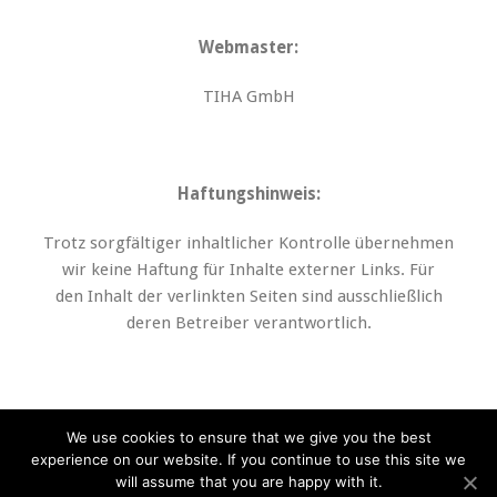
Webmaster:
TIHA GmbH
Haftungshinweis:
Trotz sorgfältiger inhaltlicher Kontrolle übernehmen
wir keine Haftung für Inhalte externer Links. Für
den Inhalt der verlinkten Seiten sind ausschließlich
deren Betreiber verantwortlich.
We use cookies to ensure that we give you the best
experience on our website. If you continue to use this site we
Impressum
Privacy Policy
will assume that you are happy with it.