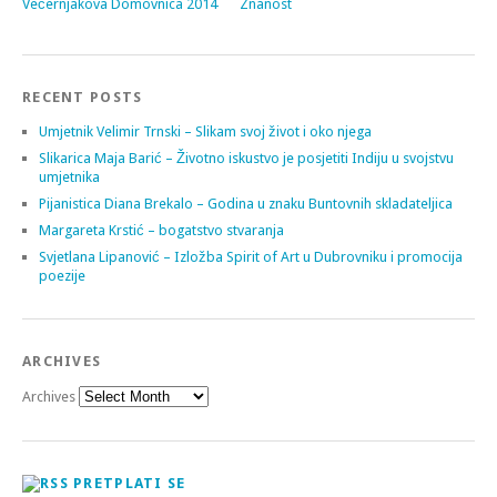
Večernjakova Domovnica 2014
Znanost
RECENT POSTS
Umjetnik Velimir Trnski – Slikam svoj život i oko njega
Slikarica Maja Barić – Životno iskustvo je posjetiti Indiju u svojstvu
umjetnika
Pijanistica Diana Brekalo – Godina u znaku Buntovnih skladateljica
Margareta Krstić – bogatstvo stvaranja
Svjetlana Lipanović – Izložba Spirit of Art u Dubrovniku i promocija
poezije
ARCHIVES
Archives
PRETPLATI SE