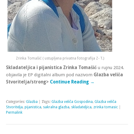
Zrinka Tomašić ( ustupljena privatna fotografija Z- T.)
Skladateljica i pijanistica Zrinka Tomašić
u rujnu 2024.
objavila je EP digitalni album pod nazivom
Glazba veliča
Stvoritelja/strong>
Continue Reading →
Categories:
Glazba
| Tags:
Glazba veliča Gospodina
,
Glazba veliča
Stvoritelja
,
pijanistica
,
sakralna glazba
,
skladateljica
,
zrinka tomasic
|
Permalink