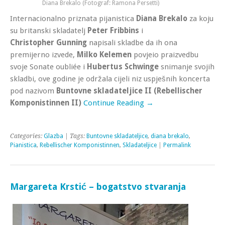
Diana Brekalo (Fotograf: Ramona Persetti)
Internacionalno priznata pijanistica
Diana Brekalo
za koju
su britanski skladatelj
Peter Fribbins
i
Christopher Gunning
napisali skladbe da ih ona
premijerno izvede,
Milko Kelemen
povjeio praizvedbu
svoje Sonate oubliée i
Hubertus Schwinge
snimanje svojih
skladbi, ove godine je održala cijeli niz uspješnih koncerta
pod nazivom
Buntovne skladateljice II (Rebellischer
Komponistinnen II)
Continue Reading →
Categories:
Glazba
| Tags:
Buntovne skladateljice
,
diana brekalo
,
Pianistica
,
Rebellischer Komponistinnen
,
Skladateljice
|
Permalink
Margareta Krstić – bogatstvo stvaranja