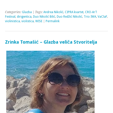
Categories:
Glazba
| Tags:
Andrea Nikolić
,
CIPRA kvartet
,
CRO-ArT
Festival
,
dirigentica
,
Duo Nikolić Bilić
,
Duo Redžić Nikolić
,
Trio IWA
,
VaClaF
,
violinistica
,
violistica
,
WISE
|
Permalink
Zrinka Tomašić – Glazba veliča Stvoritelja