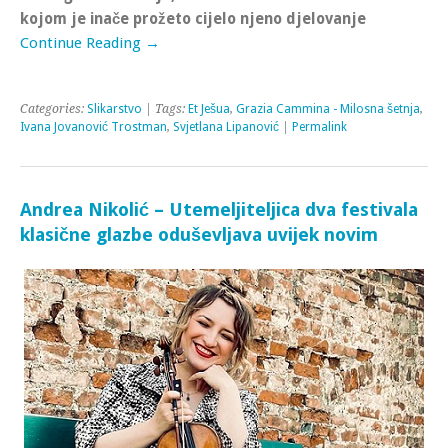
kojom je inače prožeto cijelo njeno djelovanje
Continue Reading →
Categories:
Slikarstvo
| Tags:
Et Ješua
,
Grazia Cammina - Milosna šetnja
,
Ivana Jovanović Trostman
,
Svjetlana Lipanović
|
Permalink
Andrea Nikolić – Utemeljiteljica dva festivala
klasične glazbe oduševljava uvijek novim