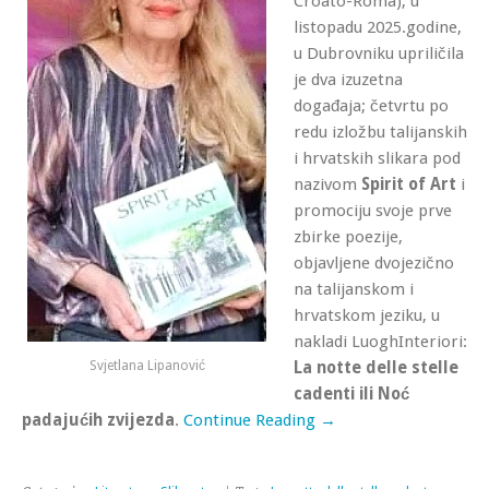
Croato-Roma), u
listopadu 2025.godine,
u Dubrovniku upriličila
je dva izuzetna
događaja; četvrtu po
redu izložbu talijanskih
i hrvatskih slikara pod
nazivom
Spirit of Art
i
promociju svoje prve
zbirke poezije,
objavljene dvojezično
na talijanskom i
hrvatskom jeziku, u
nakladi LuoghInteriori:
Svjetlana Lipanović
La notte delle stelle
cadenti ili Noć
padajućih zvijezda
.
Continue Reading →