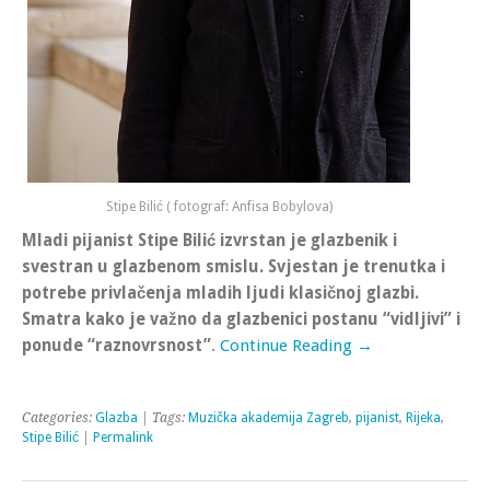
Stipe Bilić ( fotograf: Anfisa Bobylova)
Mladi pijanist Stipe Bilić izvrstan je glazbenik i
svestran u glazbenom smislu. Svjestan je trenutka i
potrebe privlačenja mladih ljudi klasičnoj glazbi.
Smatra kako je važno da glazbenici postanu “vidljivi” i
ponude “raznovrsnost”
.
Continue Reading →
Categories:
Glazba
| Tags:
Muzička akademija Zagreb
,
pijanist
,
Rijeka
,
Stipe Bilić
|
Permalink