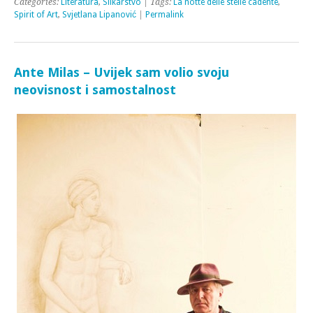
Categories:
Literatura
,
Slikarstvo
| Tags:
La notte delle stelle cadente
,
Spirit of Art
,
Svjetlana Lipanović
|
Permalink
Ante Milas – Uvijek sam volio svoju
neovisnost i samostalnost